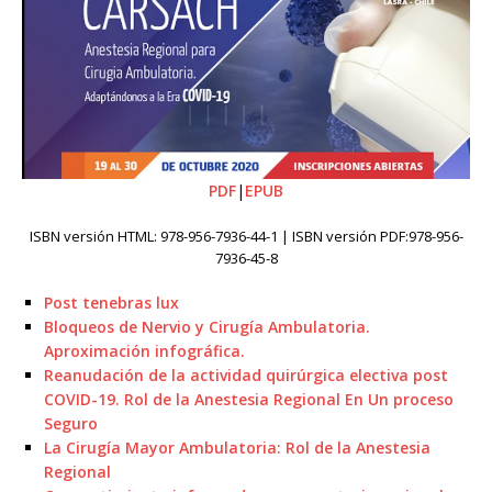
PDF
|
EPUB
ISBN versión HTML: 978-956-7936-44-1 | ISBN versión PDF:978-956-
7936-45-8
Post tenebras lux
Bloqueos de Nervio y Cirugía Ambulatoria.
Aproximación infográfica.
Reanudación de la actividad quirúrgica electiva post
COVID-19. Rol de la Anestesia Regional En Un proceso
Seguro
La Cirugía Mayor Ambulatoria: Rol de la Anestesia
Regional