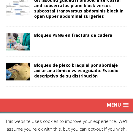
Ultrasound guided rhomboid intercostal
and subserratus plane block versus
subcostal transversus abdominis block in
open upper abdominal surgeries
Bloqueo PENG en fractura de cadera
Bloqueo de plexo braquial por abordaje
axilar anatómico vs ecoguiado: Estudio
descriptivo de su distribución
MENU
Copyright © 2025 | Publicación Oficial de la Sociedad de Médicos
This website uses cookies to improve your experience. We'll
Anestesiólogos de Chile|
Enviar Email
| Producción: Editorial Iku
assume you're ok with this, but you can opt-out if you wish.
Ltda.| This work is licensed under Creative Commons Attribution 4.0