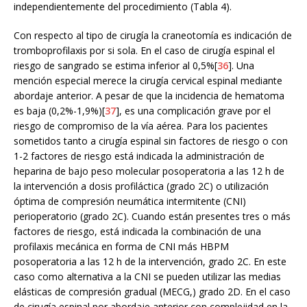
independientemente del procedimiento (Tabla 4).
Con respecto al tipo de cirugía la craneotomía es indicación de
tromboprofilaxis por si sola. En el caso de cirugía espinal el
riesgo de sangrado se estima inferior al 0,5%[
36
]. Una
mención especial merece la cirugía cervical espinal mediante
abordaje anterior. A pesar de que la incidencia de hematoma
es baja (0,2%-1,9%)[
37
], es una complicación grave por el
riesgo de compromiso de la vía aérea. Para los pacientes
sometidos tanto a cirugía espinal sin factores de riesgo o con
1-2 factores de riesgo está indicada la administración de
heparina de bajo peso molecular posoperatoria a las 12 h de
la intervención a dosis profiláctica (grado 2C) o utilización
óptima de compresión neumática intermitente (CNI)
perioperatorio (grado 2C). Cuando están presentes tres o más
factores de riesgo, está indicada la combinación de una
profilaxis mecánica en forma de CNI más HBPM
posoperatoria a las 12 h de la intervención, grado 2C. En este
caso como alternativa a la CNI se pueden utilizar las medias
elásticas de compresión gradual (MECG,) grado 2D. En el caso
de cirugía espinal por abordaje anterior con complejidad en la