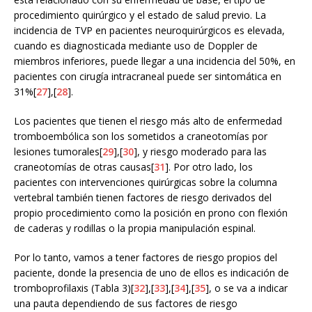
procedimiento quirúrgico y el estado de salud previo. La
incidencia de TVP en pacientes neuroquirúrgicos es elevada,
cuando es diagnosticada mediante uso de Doppler de
miembros inferiores, puede llegar a una incidencia del 50%, en
pacientes con cirugía intracraneal puede ser sintomática en
31%[
27
],[
28
].
Los pacientes que tienen el riesgo más alto de enfermedad
tromboembólica son los sometidos a craneotomías por
lesiones tumorales[
29
],[
30
], y riesgo moderado para las
craneotomías de otras causas[
31
]. Por otro lado, los
pacientes con intervenciones quirúrgicas sobre la columna
vertebral también tienen factores de riesgo derivados del
propio procedimiento como la posición en prono con flexión
de caderas y rodillas o la propia manipulación espinal.
Por lo tanto, vamos a tener factores de riesgo propios del
paciente, donde la presencia de uno de ellos es indicación de
tromboprofilaxis (Tabla 3)[
32
],[
33
],[
34
],[
35
], o se va a indicar
una pauta dependiendo de sus factores de riesgo