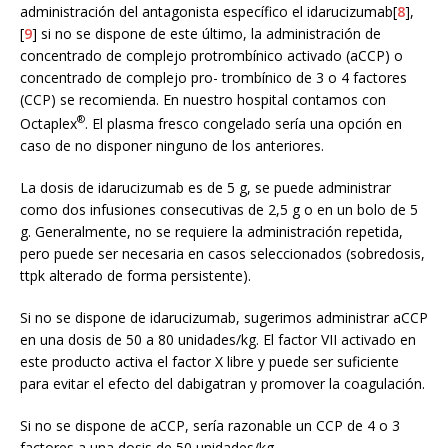
administración del antagonista específico el idarucizumab[
8
],
[
9
] si no se dispone de este último, la administración de
concentrado de complejo protrombínico activado (aCCP) o
concentrado de complejo pro- trombínico de 3 o 4 factores
(CCP) se recomienda. En nuestro hospital contamos con
®
Octaplex
. El plasma fresco congelado sería una opción en
caso de no disponer ninguno de los anteriores.
La dosis de idarucizumab es de 5 g, se puede administrar
como dos infusiones consecutivas de 2,5 g o en un bolo de 5
g. Generalmente, no se requiere la administración repetida,
pero puede ser necesaria en casos seleccionados (sobredosis,
ttpk alterado de forma persistente).
Si no se dispone de idarucizumab, sugerimos administrar aCCP
en una dosis de 50 a 80 unidades/kg. El factor VII activado en
este producto activa el factor X libre y puede ser suficiente
para evitar el efecto del dabigatran y promover la coagulación.
Si no se dispone de aCCP, sería razonable un CCP de 4 o 3
factores a una dosis de 50 unidades/kg.