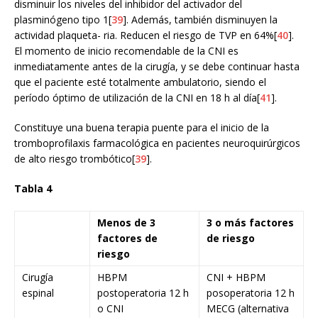
disminuir los niveles del inhibidor del activador del
plasminógeno tipo 1[
39
]. Además, también disminuyen la
actividad plaqueta- ria. Reducen el riesgo de TVP en 64%[
40
].
El momento de inicio recomendable de la CNI es
inmediatamente antes de la cirugía, y se debe continuar hasta
que el paciente esté totalmente ambulatorio, siendo el
período óptimo de utilización de la CNI en 18 h al día[
41
].
Constituye una buena terapia puente para el inicio de la
tromboprofilaxis farmacológica en pacientes neuroquirúrgicos
de alto riesgo trombótico[
39
].
Tabla 4
Menos de 3
3 o más factores
factores de
de riesgo
riesgo
Cirugía
HBPM
CNI + HBPM
espinal
postoperatoria 12 h
posoperatoria 12 h
o CNI
MECG (alternativa