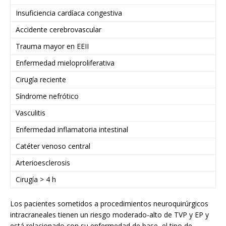
Insuficiencia cardíaca congestiva
Accidente cerebrovascular
Trauma mayor en EEII
Enfermedad mieloproliferativa
Cirugía reciente
Síndrome nefrótico
Vasculitis
Enfermedad inflamatoria intestinal
Catéter venoso central
Arterioesclerosis
Cirugía > 4 h
Los pacientes sometidos a procedimientos neuroquirúrgicos
intracraneales tienen un riesgo moderado-alto de TVP y EP y
está relacionado con su enfermedad de base, el tipo de