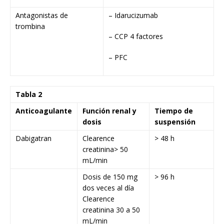
Antagonistas de
– Idarucizumab
trombina
– CCP 4 factores
– PFC
Tabla 2
Anticoagulante
Función renal y
Tiempo de
dosis
suspensión
Dabigatran
Clearence
> 48 h
creatinina> 50
mL/min
Dosis de 150 mg
> 96 h
dos veces al día
Clearence
creatinina 30 a 50
mL/min