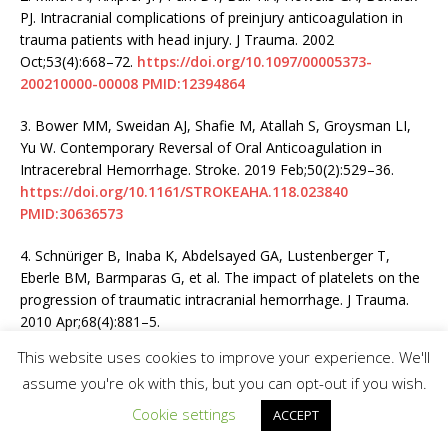
PJ. Intracranial complications of preinjury anticoagulation in
trauma patients with head injury. J Trauma. 2002
Oct;53(4):668–72.
https://doi.org/10.1097/00005373-
200210000-00008
PMID:12394864
3.
Bower MM, Sweidan AJ, Shafie M, Atallah S, Groysman LI,
Yu W. Contemporary Reversal of Oral Anticoagulation in
Intracerebral Hemorrhage. Stroke. 2019 Feb;50(2):529–36.
https://doi.org/10.1161/STROKEAHA.118.023840
PMID:30636573
4.
Schnüriger B, Inaba K, Abdelsayed GA, Lustenberger T,
Eberle BM, Barmparas G, et al. The impact of platelets on the
progression of traumatic intracranial hemorrhage. J Trauma.
2010 Apr;68(4):881–5.
https://doi.org/10.1097/TA.0b013e3181d3cc58
This website uses cookies to improve your experience. We'll
PMID:20386283
assume you're ok with this, but you can opt-out if you wish.
5.
Kuramatsu JB, Gerner ST, Schellinger PD, Glahn J, Endres M,
Cookie settings
ACCEPT
Sobesky J, et al. Anticoagulant reversal, blood pressure levels,