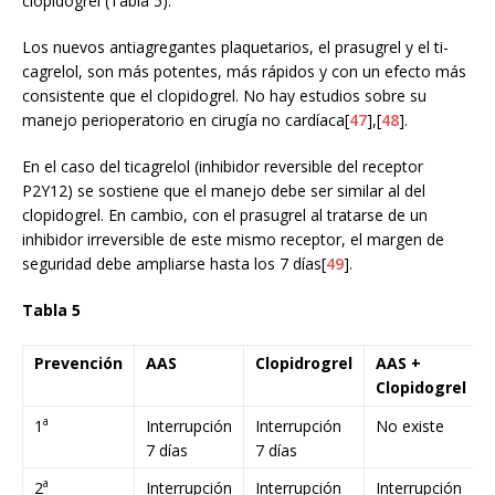
clopidogrel (Tabla 5).
Los nuevos antiagregantes plaquetarios, el prasugrel y el ti-
cagrelol, son más potentes, más rápidos y con un efecto más
consistente que el clopidogrel. No hay estudios sobre su
manejo perioperatorio en cirugía no cardíaca[
47
],[
48
].
En el caso del ticagrelol (inhibidor reversible del receptor
P2Y12) se sostiene que el manejo debe ser similar al del
clopidogrel. En cambio, con el prasugrel al tratarse de un
inhibidor irreversible de este mismo receptor, el margen de
seguridad debe ampliarse hasta los 7 días[
49
].
Tabla 5
Prevención
AAS
Clopidrogrel
AAS +
Clopidogrel
a
1
Interrupción
Interrupción
No existe
7 días
7 días
a
2
Interrupción
Interrupción
Interrupción