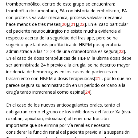
tromboembólico, dentro de este grupo se encuentran:
trombofilia documentada, FA con historia de embolismo, FA
con prótesis valvular mecánica, prótesis valvular mecánica
hace menos de tres meses[
20
],[
21
],[
22
]. En el caso particular
del paciente neuroquirúrgico no existe mucha evidencia al
respecto acerca de la seguridad del traslape, pero se ha
sugerido que la dosis profiláctica de HBPM posoperatoria
administrada a las 12-24 de una craneotomía es segura[
23
].
En el caso de dosis terapéuticas de HBPM la última dosis debe
ser administrada 24 h previo a la cirugía, se ha descrito mayor
incidencia de hemorragias en los casos de pacientes en
tratamiento con HBPM a dosis terapéuticas[
21
], por lo que no
parece segura su administración en un período cercano a la
cirugía tanto intracraneal como espinal[
24
].
En el caso de los nuevos anticoagulantes orales, tanto el
dabigatran como el grupo de los inhibidores del factor Xa (riva-
roxaban, apixaban, edoxaban) al tener una fracción
importante que se elimina por vía renal es necesario
considerar la función renal del paciente previo a la suspensión.