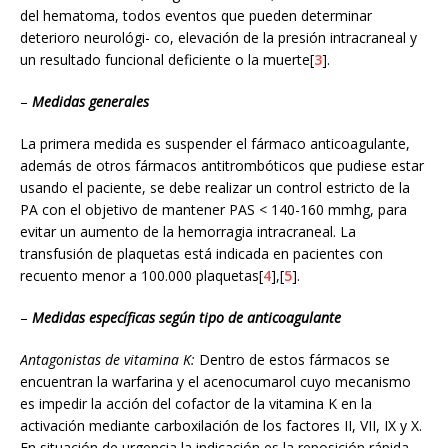
del hematoma, todos eventos que pueden determinar
deterioro neurológi- co, elevación de la presión intracraneal y
un resultado funcional deficiente o la muerte[
3
].
–
Medidas generales
La primera medida es suspender el fármaco anticoagulante,
además de otros fármacos antitrombóticos que pudiese estar
usando el paciente, se debe realizar un control estricto de la
PA con el objetivo de mantener PAS < 140-160 mmhg, para
evitar un aumento de la hemorragia intracraneal. La
transfusión de plaquetas está indicada en pacientes con
recuento menor a 100.000 plaquetas[
4
],[
5
].
–
Medidas específicas según tipo de anticoagulante
Antagonistas de vitamina K:
Dentro de estos fármacos se
encuentran la warfarina y el acenocumarol cuyo mecanismo
es impedir la acción del cofactor de la vitamina K en la
activación mediante carboxilación de los factores II, VII, IX y X.
En situación de urgencia la indicación es la reposición rápida