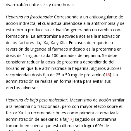
rivaroxabán entre seis y ocho horas.
Heparina no fraccionada:
Corresponde a un anticoagulante de
acción indirecta, el cual actúa uniéndose a la antitrombina y de
esta forma produce su activación generando un cambio con-
formacional. La antitrombina activada acelera la inactivación
de los factores IIa, IXa, Xa y XIIa. En casos de requerir su
reversión de urgencia el fármaco indicado es la protamina en
dosis de 1 mg por cada 100 unidades de heparina. Se debe
considerar reducir la dosis de protamina dependiendo del
horario en que fue administrada la heparina, algunos autores
recomiendan dosis fija de 25 a 50 mg de protamina[
16
]. La
administración se realiza en forma lenta para evitar sus
efectos adversos.
Heparina de bajo peso molecular:
Mecanismo de acción similar
a la heparina no fraccionada, pero con mayor efecto sobre el
factor Xa. La recomendación es como primera alternativa la
administración de adexanet alfa[
17
] seguido de protamina,
tomando en cuenta que esta última solo logra 60% de