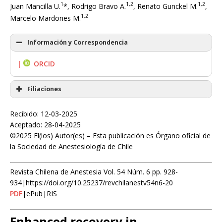
1
1,2
1,2
Juan Mancilla U.
*, Rodrigo Bravo A.
, Renato Gunckel M.
,
1,2
Marcelo Mardones M.
Información y Correspondencia
|
ORCID
Filiaciones
Recibido: 12-03-2025
Aceptado: 28-04-2025
©2025 El(los) Autor(es) – Esta publicación es Órgano oficial de
la Sociedad de Anestesiología de Chile
Revista Chilena de Anestesia Vol. 54 Núm. 6 pp. 928-
934|https://doi.org/10.25237/revchilanestv54n6-20
PDF
|ePub|RIS
Enhanced recovery in