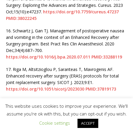
Surgery: Exploring the Advances and Strategies. Cureus. 2023
Oct;15(10):e47237.
https://doi.org/10.7759/cureus.47237
PMID:38022245
16.
Schwartz J, Gan TJ. Management of postoperative nausea
and vomiting in the context of an Enhanced Recovery after
Surgery program. Best Pract Res Clin Anaesthesiol. 2020
Dec;34(4):687–700.
https://doi.org/10.1016/j.bpa.2020.07.011
PMID:33288119
17.
Riga M, Altsitzioglou P, Saranteas T, Mavrogenis AF.
Enhanced recovery after surgery (ERAS) protocols for total
joint replacement surgery. SICOT J. 2023;9:E1.
https://doi.org/10.1051/sicotj/2023030
PMID:37819173
18.
Kavoosi T, Pillai A, Rajasekaran A, Obayemi A Jr. Enhanced
This website uses cookies to improve your experience. We'll
Recovery After Surgery Protocols in Craniofacial Surgery. Facial
assume you're ok with this, but you can opt-out if you wish.
Plast Surg Clin North Am. 2024 Feb;32(1):181–7.
https://doi.org/10.1016/j.fsc.2023.07.004
PMID:37981413
Cookie settings
ACCEPT