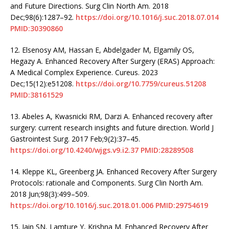
and Future Directions. Surg Clin North Am. 2018
Dec;98(6):1287–92.
https://doi.org/10.1016/j.suc.2018.07.014
PMID:30390860
12.
Elsenosy AM, Hassan E, Abdelgader M, Elgamily OS,
Hegazy A. Enhanced Recovery After Surgery (ERAS) Approach:
A Medical Complex Experience. Cureus. 2023
Dec;15(12):e51208.
https://doi.org/10.7759/cureus.51208
PMID:38161529
13.
Abeles A, Kwasnicki RM, Darzi A. Enhanced recovery after
surgery: current research insights and future direction. World J
Gastrointest Surg. 2017 Feb;9(2):37–45.
https://doi.org/10.4240/wjgs.v9.i2.37
PMID:28289508
14.
Kleppe KL, Greenberg JA. Enhanced Recovery After Surgery
Protocols: rationale and Components. Surg Clin North Am.
2018 Jun;98(3):499–509.
https://doi.org/10.1016/j.suc.2018.01.006
PMID:29754619
15.
Jain SN, Lamture Y, Krishna M. Enhanced Recovery After