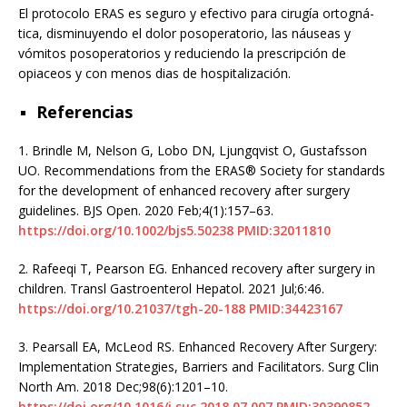
El protocolo ERAS es seguro y efectivo para cirugía ortogná-
tica, disminuyendo el dolor posoperatorio, las náuseas y
vómitos posoperatorios y reduciendo la prescripción de
opiaceos y con menos dias de hospitalización.
Referencias
1.
Brindle M, Nelson G, Lobo DN, Ljungqvist O, Gustafsson
UO. Recommendations from the ERAS® Society for standards
for the development of enhanced recovery after surgery
guidelines. BJS Open. 2020 Feb;4(1):157–63.
https://doi.org/10.1002/bjs5.50238
PMID:32011810
2.
Rafeeqi T, Pearson EG. Enhanced recovery after surgery in
children. Transl Gastroenterol Hepatol. 2021 Jul;6:46.
https://doi.org/10.21037/tgh-20-188
PMID:34423167
3.
Pearsall EA, McLeod RS. Enhanced Recovery After Surgery:
Implementation Strategies, Barriers and Facilitators. Surg Clin
North Am. 2018 Dec;98(6):1201–10.
https://doi.org/10.1016/j.suc.2018.07.007
PMID:30390852