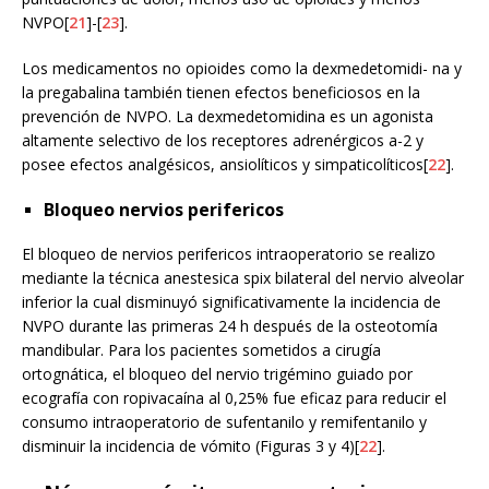
NVPO[
21
]-[
23
].
Los medicamentos no opioides como la dexmedetomidi- na y
la pregabalina también tienen efectos beneficiosos en la
prevención de NVPO. La dexmedetomidina es un agonista
altamente selectivo de los receptores adrenérgicos a-2 y
posee efectos analgésicos, ansiolíticos y simpaticolíticos[
22
].
Bloqueo nervios perifericos
El bloqueo de nervios perifericos intraoperatorio se realizo
mediante la técnica anestesica spix bilateral del nervio alveolar
inferior la cual disminuyó significativamente la incidencia de
NVPO durante las primeras 24 h después de la osteotomía
mandibular. Para los pacientes sometidos a cirugía
ortognática, el bloqueo del nervio trigémino guiado por
ecografía con ropivacaína al 0,25% fue eficaz para reducir el
consumo intraoperatorio de sufentanilo y remifentanilo y
disminuir la incidencia de vómito (Figuras 3 y 4)[
22
].