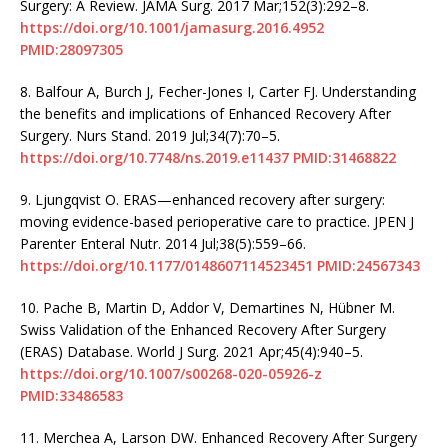
Surgery: A Review. JAMA Surg. 2017 Mar;152(3):292–8.
https://doi.org/10.1001/jamasurg.2016.4952
PMID:28097305
8.
Balfour A, Burch J, Fecher-Jones I, Carter FJ. Understanding
the benefits and implications of Enhanced Recovery After
Surgery. Nurs Stand. 2019 Jul;34(7):70–5.
https://doi.org/10.7748/ns.2019.e11437
PMID:31468822
9.
Ljungqvist O. ERAS—enhanced recovery after surgery:
moving evidence-based perioperative care to practice. JPEN J
Parenter Enteral Nutr. 2014 Jul;38(5):559–66.
https://doi.org/10.1177/0148607114523451
PMID:24567343
10.
Pache B, Martin D, Addor V, Demartines N, Hübner M.
Swiss Validation of the Enhanced Recovery After Surgery
(ERAS) Database. World J Surg. 2021 Apr;45(4):940–5.
https://doi.org/10.1007/s00268-020-05926-z
PMID:33486583
11.
Merchea A, Larson DW. Enhanced Recovery After Surgery