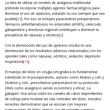
La idea de utilizar un modelo de analgesia multimodal
pretende incorporar múltiples agentes farmacológicos para
disminuir el uso de opiáceos, evitando su uso siempre que sea
posible[
24
]. Por eso se incluyen paracetamol preoperatorio,
fármacos antiinflamatorios no esteroides (AINES), celecoxib,
gabapentina y anestesia regional contribuyen a disminuir la
prevalencia de náuseas y vómitos[
2
].
Con la disminución del uso de opiáceos resulta en una
disminución de los resultados adversos relacionados con los
opioides tales como náuseas, vómitos, sedación, depresión
respiratoria[
14
].
El manejo del dolor en cirugía ortognática es fundamental
sobretodo en el posoperatorio, autores como Alvarez y cols y
Stratton y cols., prescribieron paracetamol en su protocolo
ERAS como analgésico siendo económico y eficaz. La
gabapen- tina actúa sobre los canales de calcio dependientes
de voltaje para modular las vías centrales del dolor, estudios
recientes demostraron que se asocian con mejores
puntuaciones de dolor, menos uso de opioides y menos