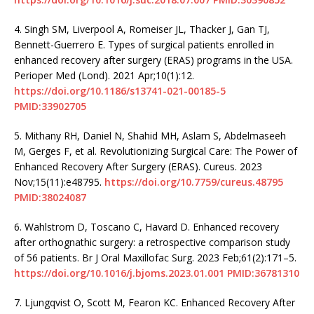
4.
Singh SM, Liverpool A, Romeiser JL, Thacker J, Gan TJ,
Bennett-Guerrero E. Types of surgical patients enrolled in
enhanced recovery after surgery (ERAS) programs in the USA.
Perioper Med (Lond). 2021 Apr;10(1):12.
https://doi.org/10.1186/s13741-021-00185-5
PMID:33902705
5.
Mithany RH, Daniel N, Shahid MH, Aslam S, Abdelmaseeh
M, Gerges F, et al. Revolutionizing Surgical Care: The Power of
Enhanced Recovery After Surgery (ERAS). Cureus. 2023
Nov;15(11):e48795.
https://doi.org/10.7759/cureus.48795
PMID:38024087
6.
Wahlstrom D, Toscano C, Havard D. Enhanced recovery
after orthognathic surgery: a retrospective comparison study
of 56 patients. Br J Oral Maxillofac Surg. 2023 Feb;61(2):171–5.
https://doi.org/10.1016/j.bjoms.2023.01.001
PMID:36781310
7.
Ljungqvist O, Scott M, Fearon KC. Enhanced Recovery After