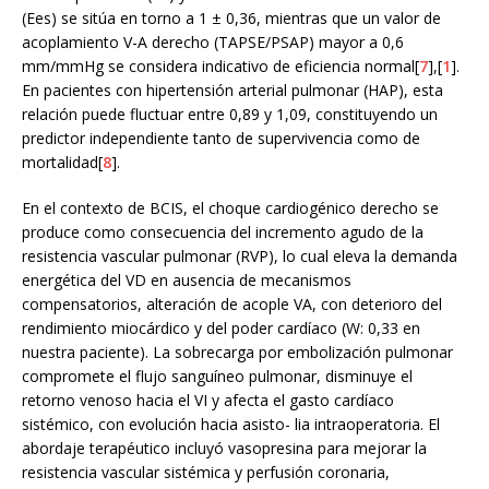
(Ees) se sitúa en torno a 1 ± 0,36, mientras que un valor de
acoplamiento V-A derecho (TAPSE/PSAP) mayor a 0,6
mm/mmHg se considera indicativo de eficiencia normal[
7
],[
1
].
En pacientes con hipertensión arterial pulmonar (HAP), esta
relación puede fluctuar entre 0,89 y 1,09, constituyendo un
predictor independiente tanto de supervivencia como de
mortalidad[
8
].
En el contexto de BCIS, el choque cardiogénico derecho se
produce como consecuencia del incremento agudo de la
resistencia vascular pulmonar (RVP), lo cual eleva la demanda
energética del VD en ausencia de mecanismos
compensatorios, alteración de acople VA, con deterioro del
rendimiento miocárdico y del poder cardíaco (W: 0,33 en
nuestra paciente). La sobrecarga por embolización pulmonar
compromete el flujo sanguíneo pulmonar, disminuye el
retorno venoso hacia el VI y afecta el gasto cardíaco
sistémico, con evolución hacia asisto- lia intraoperatoria. El
abordaje terapéutico incluyó vasopresina para mejorar la
resistencia vascular sistémica y perfusión coronaria,