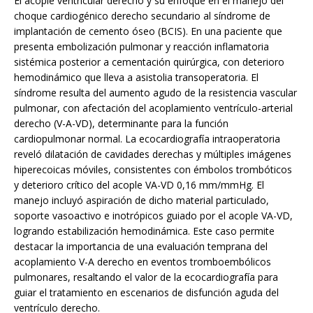
El acople ventricular derecho y su enfoque en el manejo del
choque cardiogénico derecho secundario al síndrome de
implantación de cemento óseo (BCIS). En una paciente que
presenta embolización pulmonar y reacción inflamatoria
sistémica posterior a cementación quirúrgica, con deterioro
hemodinámico que lleva a asistolia transoperatoria. El
síndrome resulta del aumento agudo de la resistencia vascular
pulmonar, con afectación del acoplamiento ventrículo-arterial
derecho (V-A-VD), determinante para la función
cardiopulmonar normal. La ecocardiografía intraoperatoria
reveló dilatación de cavidades derechas y múltiples imágenes
hiperecoicas móviles, consistentes con émbolos trombóticos
y deterioro crítico del acople VA-VD 0,16 mm/mmHg. El
manejo incluyó aspiración de dicho material particulado,
soporte vasoactivo e inotrópicos guiado por el acople VA-VD,
logrando estabilización hemodinámica. Este caso permite
destacar la importancia de una evaluación temprana del
acoplamiento V-A derecho en eventos tromboembólicos
pulmonares, resaltando el valor de la ecocardiografía para
guiar el tratamiento en escenarios de disfunción aguda del
ventrículo derecho.