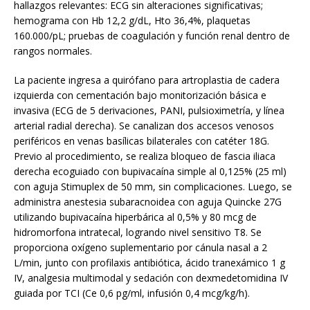
hallazgos relevantes: ECG sin alteraciones significativas;
hemograma con Hb 12,2 g/dL, Hto 36,4%, plaquetas
160.000/pL; pruebas de coagulación y función renal dentro de
rangos normales.
La paciente ingresa a quirófano para artroplastia de cadera
izquierda con cementación bajo monitorización básica e
invasiva (ECG de 5 derivaciones, PANI, pulsioximetría, y línea
arterial radial derecha). Se canalizan dos accesos venosos
periféricos en venas basílicas bilaterales con catéter 18G.
Previo al procedimiento, se realiza bloqueo de fascia iliaca
derecha ecoguiado con bupivacaína simple al 0,125% (25 ml)
con aguja Stimuplex de 50 mm, sin complicaciones. Luego, se
administra anestesia subaracnoidea con aguja Quincke 27G
utilizando bupivacaína hiperbárica al 0,5% y 80 mcg de
hidromorfona intratecal, logrando nivel sensitivo T8. Se
proporciona oxígeno suplementario por cánula nasal a 2
L/min, junto con profilaxis antibiótica, ácido tranexámico 1 g
IV, analgesia multimodal y sedación con dexmedetomidina IV
guiada por TCI (Ce 0,6 pg/ml, infusión 0,4 mcg/kg/h).