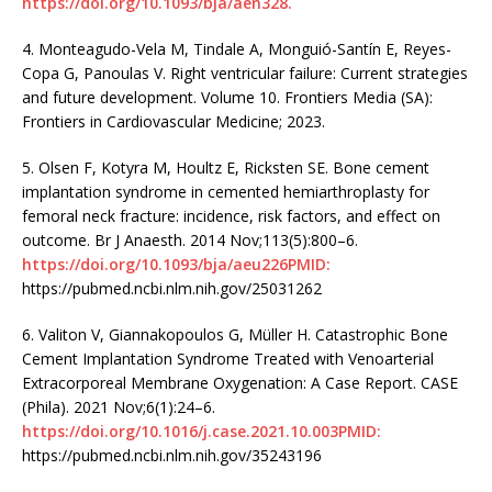
https://doi.org/10.1093/bja/aen328.
4. Monteagudo-Vela M, Tindale A, Monguió-Santín E, Reyes-
Copa G, Panoulas V. Right ventricular failure: Current strategies
and future development. Volume 10. Frontiers Media (SA):
Frontiers in Cardiovascular Medicine; 2023.
5. Olsen F, Kotyra M, Houltz E, Ricksten SE. Bone cement
implantation syndrome in cemented hemiarthroplasty for
femoral neck fracture: incidence, risk factors, and effect on
outcome. Br J Anaesth. 2014 Nov;113(5):800–6.
https://doi.org/10.1093/bja/aeu226PMID:
https://pubmed.ncbi.nlm.nih.gov/25031262
6. Valiton V, Giannakopoulos G, Müller H. Catastrophic Bone
Cement Implantation Syndrome Treated with Venoarterial
Extracorporeal Membrane Oxygenation: A Case Report. CASE
(Phila). 2021 Nov;6(1):24–6.
https://doi.org/10.1016/j.case.2021.10.003PMID:
https://pubmed.ncbi.nlm.nih.gov/35243196