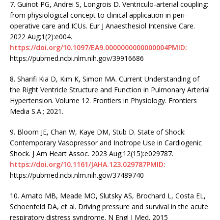
7. Guinot PG, Andrei S, Longrois D. Ventriculo-arterial coupling:
from physiological concept to clinical application in peri-
operative care and ICUs. Eur J Anaesthesiol Intensive Care.
2022 Aug;1(2):e004.
https://doi.org/10.1097/EA9.0000000000000004PMID:
https://pubmed.ncbi.nlm.nih.gov/39916686
8. Sharifi Kia D, Kim K, Simon MA. Current Understanding of
the Right Ventricle Structure and Function in Pulmonary Arterial
Hypertension. Volume 12. Frontiers in Physiology. Frontiers
Media S.A.; 2021.
9. Bloom JE, Chan W, Kaye DM, Stub D. State of Shock:
Contemporary Vasopressor and Inotrope Use in Cardiogenic
Shock. J Am Heart Assoc. 2023 Aug;12(15):e029787.
https://doi.org/10.1161/JAHA.123.029787PMID:
https://pubmed.ncbi.nlm.nih.gov/37489740
10. Amato MB, Meade MO, Slutsky AS, Brochard L, Costa EL,
Schoenfeld DA, et al. Driving pressure and survival in the acute
respiratory distress syndrome. N Engl J Med. 2015