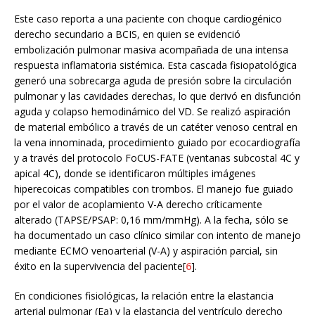
Este caso reporta a una paciente con choque cardiogénico
derecho secundario a BCIS, en quien se evidenció
embolización pulmonar masiva acompañada de una intensa
respuesta inflamatoria sistémica. Esta cascada fisiopatológica
generó una sobrecarga aguda de presión sobre la circulación
pulmonar y las cavidades derechas, lo que derivó en disfunción
aguda y colapso hemodinámico del VD. Se realizó aspiración
de material embólico a través de un catéter venoso central en
la vena innominada, procedimiento guiado por ecocardiografía
y a través del protocolo FoCUS-FATE (ventanas subcostal 4C y
apical 4C), donde se identificaron múltiples imágenes
hiperecoicas compatibles con trombos. El manejo fue guiado
por el valor de acoplamiento V-A derecho críticamente
alterado (TAPSE/PSAP: 0,16 mm/mmHg). A la fecha, sólo se
ha documentado un caso clínico similar con intento de manejo
mediante ECMO venoarterial (V-A) y aspiración parcial, sin
éxito en la supervivencia del paciente[
6
].
En condiciones fisiológicas, la relación entre la elastancia
arterial pulmonar (Ea) y la elastancia del ventrículo derecho