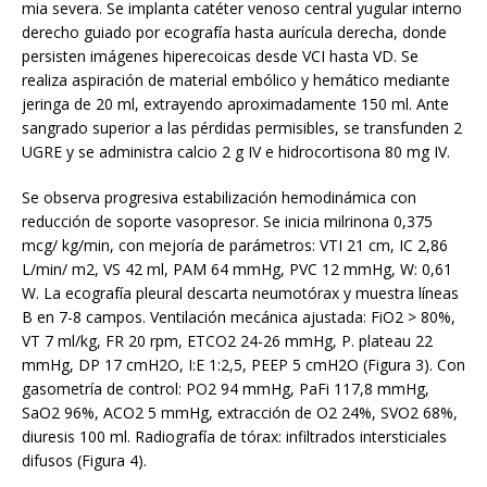
mia severa. Se implanta catéter venoso central yugular interno
derecho guiado por ecografía hasta aurícula derecha, donde
persisten imágenes hiperecoicas desde VCI hasta VD. Se
realiza aspiración de material embólico y hemático mediante
jeringa de 20 ml, extrayendo aproximadamente 150 ml. Ante
sangrado superior a las pérdidas permisibles, se transfunden 2
UGRE y se administra calcio 2 g IV e hidrocortisona 80 mg IV.
Se observa progresiva estabilización hemodinámica con
reducción de soporte vasopresor. Se inicia milrinona 0,375
mcg/ kg/min, con mejoría de parámetros: VTI 21 cm, IC 2,86
L/min/ m2, VS 42 ml, PAM 64 mmHg, PVC 12 mmHg, W: 0,61
W. La ecografía pleural descarta neumotórax y muestra líneas
B en 7-8 campos. Ventilación mecánica ajustada: FiO2 > 80%,
VT 7 ml/kg, FR 20 rpm, ETCO2 24-26 mmHg, P. plateau 22
mmHg, DP 17 cmH2O, I:E 1:2,5, PEEP 5 cmH2O (Figura 3). Con
gasometría de control: PO2 94 mmHg, PaFi 117,8 mmHg,
SaO2 96%, ACO2 5 mmHg, extracción de O2 24%, SVO2 68%,
diuresis 100 ml. Radiografía de tórax: infiltrados intersticiales
difusos (Figura 4).