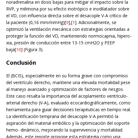
noradrenalina en dosis bajas para mitigar el impacto sobre la
RVP, y milrinona por su efecto inotrópico e inodilatador sobre
el VD, con influencia directa sobre el desacople V-A crítico de
la paciente (0,16 mm/mmHg)[
9
],[
1
]. Adicionalmente, se
optimizó la ventilación mecánica con estrategias orientadas a
proteger la función del VD, manteniendo normocapnia, hipero-
xia, presión de conducción entre 13-15 cmH2O y PEEP
baja[
10
] (Figura 3).
Conclusión
El (BCIS), especialmente en su forma grave con compromiso
del ventrículo derecho, mantiene una elevada mortalidad pese
al manejo avanzado y optimización de factores de riesgos.
Este caso resalta la importancia del acoplamiento ventrículo-
arterial derecho (V-A), evaluado ecocardiográficamente, como
herramienta para guiar decisiones terapéuticas en tiempo real.
La identificación temprana del desacople V-A permitió la
aspiración del material embólico y la optimización del soporte
hemo- dinámico, mejorando la supervivencia y mortalidad.
Además, este reporte propone esta estrategia como una