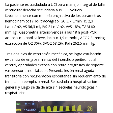
La paciente es trasladada a UCI para manejo integral de falla
ventricular derecha secundaria a BCIS. Evolució
favorablemente con mejoría progresiva de los parámetros
hemodinámicos (Flo- trac-Vigileo: GC 3,7 L/min, IC 2,3
L/min/m2, VS 36,3 ml, IVS 21 ml/m2, VVS 18%, TAM 60
mmHg). Gasometría arterio-venosa a las 18 h post-PCR:
acidosis metabólica leve, lactato 1,9 mmol/L, ACO2 8 mmHg,
extracción de O2 30%, SVO2 68,2%, PaFi 262,5 mmHg.
Tras dos días de ventilación mecánica, se logra extubación
evidencia de engrosamiento del intersticio peribronquial
central, opacidades exitosa con retiro progresivo de soporte
vasopresor e inodilatador. Presenta lesión renal aguda
transitoria con recuperación espontánea sin requerimiento de
terapia de reemplazo renal. Se traslada a hospitalización
general y luego se da de alta sin secuelas neurológicas ni
respiratorias.