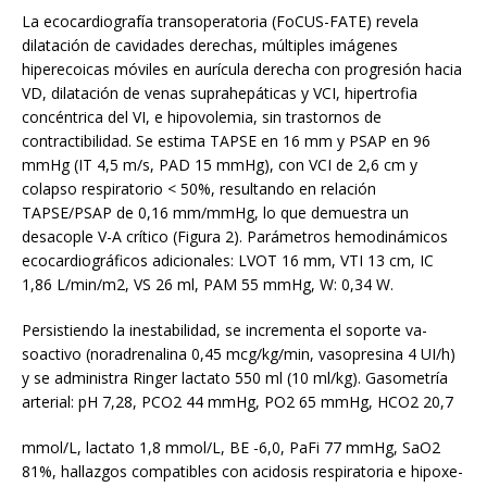
La ecocardiografía transoperatoria (FoCUS-FATE) revela
dilatación de cavidades derechas, múltiples imágenes
hiperecoicas móviles en aurícula derecha con progresión hacia
VD, dilatación de venas suprahepáticas y VCI, hipertrofia
concéntrica del VI, e hipovolemia, sin trastornos de
contractibilidad. Se estima TAPSE en 16 mm y PSAP en 96
mmHg (IT 4,5 m/s, PAD 15 mmHg), con VCI de 2,6 cm y
colapso respiratorio < 50%, resultando en relación
TAPSE/PSAP de 0,16 mm/mmHg, lo que demuestra un
desacople V-A crítico (Figura 2). Parámetros hemodinámicos
ecocardiográficos adicionales: LVOT 16 mm, VTI 13 cm, IC
1,86 L/min/m2, VS 26 ml, PAM 55 mmHg, W: 0,34 W.
Persistiendo la inestabilidad, se incrementa el soporte va-
soactivo (noradrenalina 0,45 mcg/kg/min, vasopresina 4 UI/h)
y se administra Ringer lactato 550 ml (10 ml/kg). Gasometría
arterial: pH 7,28, PCO2 44 mmHg, PO2 65 mmHg, HCO2 20,7
mmol/L, lactato 1,8 mmol/L, BE -6,0, PaFi 77 mmHg, SaO2
81%, hallazgos compatibles con acidosis respiratoria e hipoxe-