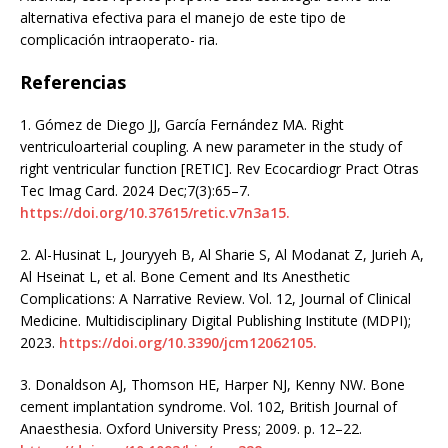
alternativa efectiva para el manejo de este tipo de
complicación intraoperato- ria.
Referencias
1. Gómez de Diego JJ, García Fernández MA. Right
ventriculoarterial coupling. A new parameter in the study of
right ventricular function [RETIC]. Rev Ecocardiogr Pract Otras
Tec Imag Card. 2024 Dec;7(3):65–7.
https://doi.org/10.37615/retic.v7n3a15.
2. Al-Husinat L, Jouryyeh B, Al Sharie S, Al Modanat Z, Jurieh A,
Al Hseinat L, et al. Bone Cement and Its Anesthetic
Complications: A Narrative Review. Vol. 12, Journal of Clinical
Medicine. Multidisciplinary Digital Publishing Institute (MDPI);
2023.
https://doi.org/10.3390/jcm12062105.
3. Donaldson AJ, Thomson HE, Harper NJ, Kenny NW. Bone
cement implantation syndrome. Vol. 102, British Journal of
Anaesthesia. Oxford University Press; 2009. p. 12–22.