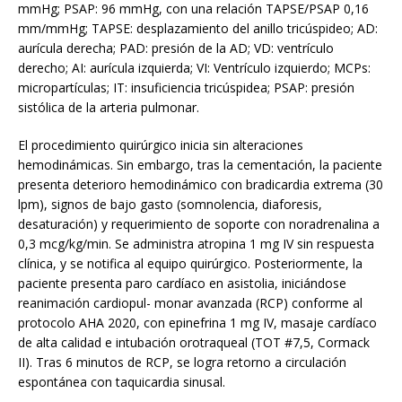
mmHg; PSAP: 96 mmHg, con una relación TAPSE/PSAP 0,16
mm/mmHg; TAPSE: desplazamiento del anillo tricúspideo; AD:
aurícula derecha; PAD: presión de la AD; VD: ventrículo
derecho; AI: aurícula izquierda; VI: Ventrículo izquierdo; MCPs:
micropartículas; IT: insuficiencia tricúspidea; PSAP: presión
sistólica de la arteria pulmonar.
El procedimiento quirúrgico inicia sin alteraciones
hemodinámicas. Sin embargo, tras la cementación, la paciente
presenta deterioro hemodinámico con bradicardia extrema (30
lpm), signos de bajo gasto (somnolencia, diaforesis,
desaturación) y requerimiento de soporte con noradrenalina a
0,3 mcg/kg/min. Se administra atropina 1 mg IV sin respuesta
clínica, y se notifica al equipo quirúrgico. Posteriormente, la
paciente presenta paro cardíaco en asistolia, iniciándose
reanimación cardiopul- monar avanzada (RCP) conforme al
protocolo AHA 2020, con epinefrina 1 mg IV, masaje cardíaco
de alta calidad e intubación orotraqueal (TOT #7,5, Cormack
II). Tras 6 minutos de RCP, se logra retorno a circulación
espontánea con taquicardia sinusal.