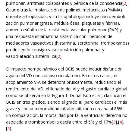
pulmonar, arritmias colapsantes y pérdida de la consciencia[
2
].
Ocurre tras la implantación de polimetilmetacrilato (PMMA)
durante artroplastias, y su fisiopatología incluye microemboli-
zación pulmonar (grasa, médula ósea, plaquetas y fibrina),
aumento súbito de la resistencia vascular pulmonar (RVP) y
una respuesta inflamatoria sistémica con liberación de
mediadores vasoactivos (histamina, serotonina, tromboxanos)
produciendo consigo vasoconstricción pulmonar y
vasodilatación sistémi- ca[
2
].
El impacto hemodinámico del BCIS puede inducir disfunción
aguda del VD con colapso circulatorio. En estos casos, el
acoplamiento V-A se deteriora bruscamente, reduciendo el
rendimiento del VD, el llenado del VI y el gasto cardíaco global
como se observa en la Figura 1. Donaldson et al., clasifican el
BCIS en tres grados, siendo el grado III (paro cardíaco) el más
grave y con una mortalidad intrahospitalaria cercana al 88%,
En comparación, la mortalidad por falla ventricular derecha no
asociada a tromboembolia oscila entre el 5% y el 17%[
3
],[
4
],
[
5
].