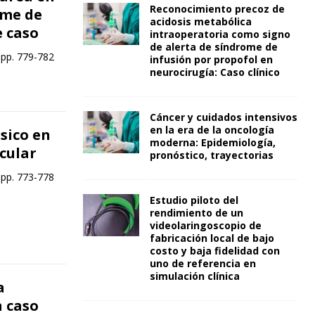
Reconocimiento precoz de
ome de
acidosis metabólica
 caso
intraoperatoria como signo
de alerta de síndrome de
 pp. 779-782
infusión por propofol en
neurocirugía: Caso clínico
Cáncer y cuidados intensivos
en la era de la oncología
sico en
moderna: Epidemiología,
cular
pronóstico, trayectorias
 pp. 773-778
Estudio piloto del
rendimiento de un
videolaringoscopio de
fabricación local de bajo
costo y baja fidelidad con
uno de referencia en
simulación clínica
a
n caso