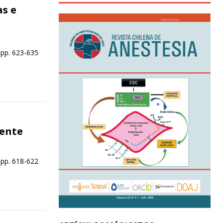
s e
 pp. 623-635
iente
 pp. 618-622