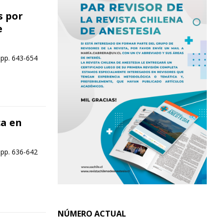
s por
e
 pp. 643-654
a en
 pp. 636-642
NÚMERO ACTUAL