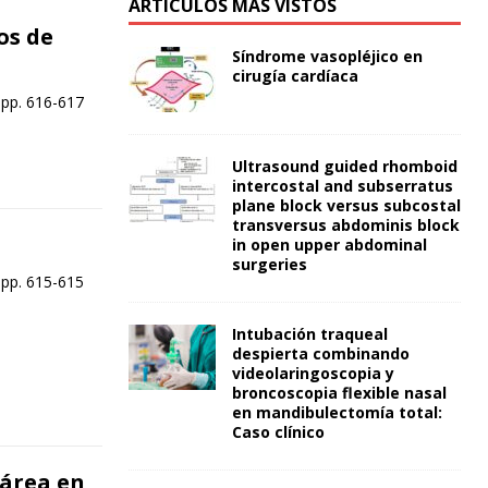
ARTÍCULOS MÁS VISTOS
os de
Síndrome vasopléjico en
cirugía cardíaca
 pp. 616-617
Ultrasound guided rhomboid
intercostal and subserratus
plane block versus subcostal
transversus abdominis block
in open upper abdominal
surgeries
 pp. 615-615
Intubación traqueal
despierta combinando
videolaringoscopia y
broncoscopia flexible nasal
en mandibulectomía total:
Caso clínico
sárea en