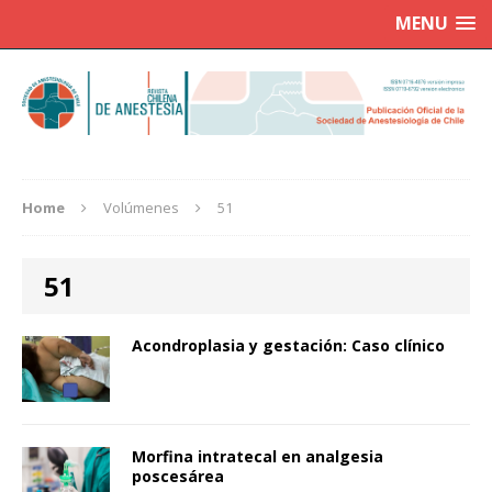
MENU
Home
Volúmenes
51
51
Acondroplasia y gestación: Caso clínico
Morfina intratecal en analgesia
poscesárea