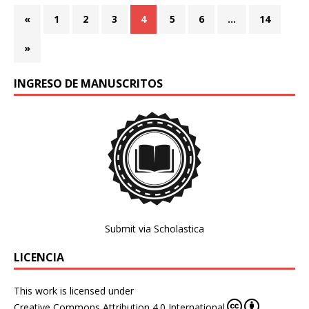
«
1
2
3
4
5
6
…
14
»
INGRESO DE MANUSCRITOS
Submit via Scholastica
LICENCIA
This work is licensed under
Creative Commons Attribution 4.0 International