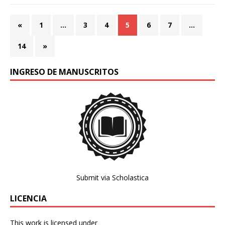
«
1
…
3
4
5
6
7
…
14
»
INGRESO DE MANUSCRITOS
Submit via Scholastica
LICENCIA
This work is licensed under