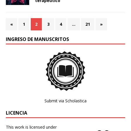
terapéutico
«
1
2
3
4
…
21
»
INGRESO DE MANUSCRITOS
Submit via Scholastica
LICENCIA
This work is licensed under