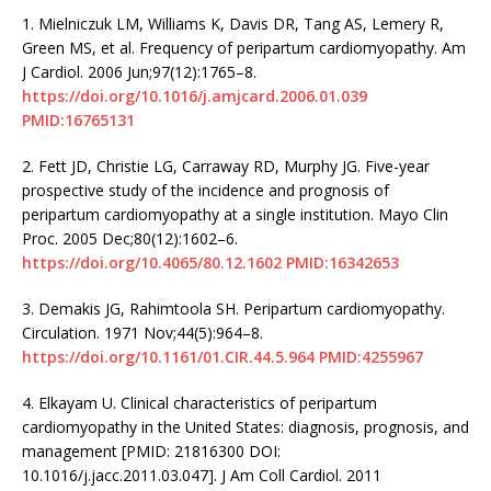
1.
Mielniczuk LM, Williams K, Davis DR, Tang AS, Lemery R,
Green MS, et al. Frequency of peripartum cardiomyopathy. Am
J Cardiol. 2006 Jun;97(12):1765–8.
https://doi.org/10.1016/j.amjcard.2006.01.039
PMID:16765131
2.
Fett JD, Christie LG, Carraway RD, Murphy JG. Five-year
prospective study of the incidence and prognosis of
peripartum cardiomyopathy at a single institution. Mayo Clin
Proc. 2005 Dec;80(12):1602–6.
https://doi.org/10.4065/80.12.1602
PMID:16342653
3.
Demakis JG, Rahimtoola SH. Peripartum cardiomyopathy.
Circulation. 1971 Nov;44(5):964–8.
https://doi.org/10.1161/01.CIR.44.5.964
PMID:4255967
4.
Elkayam U. Clinical characteristics of peripartum
cardiomyopathy in the United States: diagnosis, prognosis, and
management [PMID: 21816300 DOI:
10.1016/j.jacc.2011.03.047]. J Am Coll Cardiol. 2011