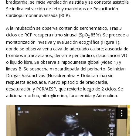
bradicardia, se inicia ventilación asistida y se constata asistolía.
Se indica extracción de feto y maniobras de Resucitación
Cardiopulmonar avanzada (RCP).
A la intubación se observa contenido serohemático. Tras 3
ciclos de RCP recupera ritmo sinusal (SpO
85%). Se procede a
2
monitorización invasiva y evaluación ecográfica (Figura 1),
donde se observa vena cava de adecuado calibre; ausencia de
trombos intracavitarios, derrame pericárdico, claudicación VD
o líquido libre. Se observa si hipoquinesia global (Vídeo 1) y
lineas B. Se sospecha miocardiopatía del periparto. Se inician
Drogas Vasoactivas (Noradrenalina + Dobutamina) sin
respuesta adecuada, nuevo episodio de bradicardia,
desaturación y PCR/AESP, que revierte luego de 2 ciclos. Se
adiciona morfina, nitroglicerina, furosemida y Adrenalina.