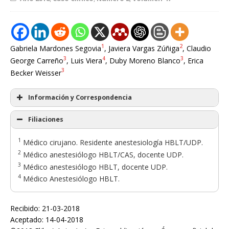
1
2
Gabriela Mardones Segovia
, Javiera Vargas Zúñiga
, Claudio
3
4
3
George Carreño
, Luis Viera
, Duby Moreno Blanco
, Erica
3
Becker Weisser
Información y Correspondencia
Filiaciones
1
Médico cirujano. Residente anestesiología HBLT/UDP.
2
Médico anestesiólogo HBLT/CAS, docente UDP.
3
Médico anestesiólogo HBLT, docente UDP.
4
Médico Anestesiólogo HBLT.
Recibido: 21-03-2018
Aceptado: 14-04-2018