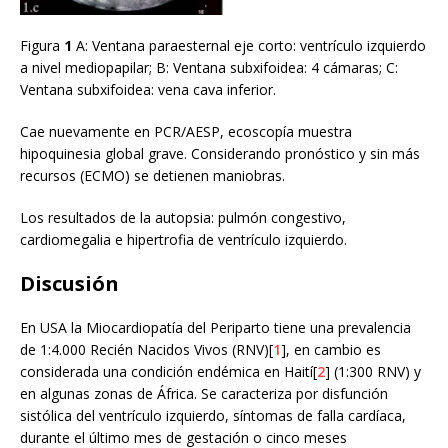
Figura
1
A: Ventana paraesternal eje corto: ventrículo izquierdo
a nivel mediopapilar; B: Ventana subxifoidea: 4 cámaras; C:
Ventana subxifoidea: vena cava inferior.
Cae nuevamente en PCR/AESP, ecoscopía muestra
hipoquinesia global grave. Considerando pronóstico y sin más
recursos (ECMO) se detienen maniobras.
Los resultados de la autopsia: pulmón congestivo,
cardiomegalia e hipertrofia de ventrículo izquierdo.
Discusión
En USA la Miocardiopatía del Periparto tiene una prevalencia
de 1:4.000 Recién Nacidos Vivos (RNV)[
1
], en cambio es
considerada una condición endémica en Haití[
2
] (1:300 RNV) y
en algunas zonas de África. Se caracteriza por disfunción
sistólica del ventrículo izquierdo, síntomas de falla cardíaca,
durante el último mes de gestación o cinco meses