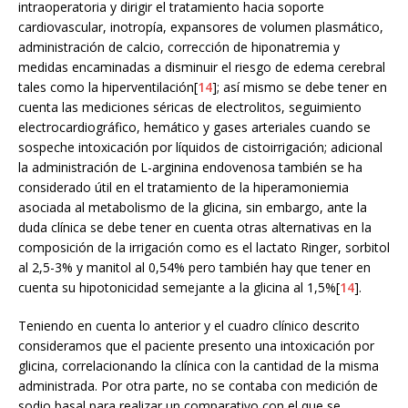
intraoperatoria y dirigir el tratamiento hacia soporte
cardiovascular, inotropía, expansores de volumen plasmático,
administración de calcio, corrección de hiponatremia y
medidas encaminadas a disminuir el riesgo de edema cerebral
tales como la hiperventilación[
14
]; así mismo se debe tener en
cuenta las mediciones séricas de electrolitos, seguimiento
electrocardiográfico, hemático y gases arteriales cuando se
sospeche intoxicación por líquidos de cistoirrigación; adicional
la administración de L-arginina endovenosa también se ha
considerado útil en el tratamiento de la hiperamoniemia
asociada al metabolismo de la glicina, sin embargo, ante la
duda clínica se debe tener en cuenta otras alternativas en la
composición de la irrigación como es el lactato Ringer, sorbitol
al 2,5-3% y manitol al 0,54% pero también hay que tener en
cuenta su hipotonicidad semejante a la glicina al 1,5%[
14
].
Teniendo en cuenta lo anterior y el cuadro clínico descrito
consideramos que el paciente presento una intoxicación por
glicina, correlacionando la clínica con la cantidad de la misma
administrada. Por otra parte, no se contaba con medición de
sodio basal para realizar un comparativo con el que se