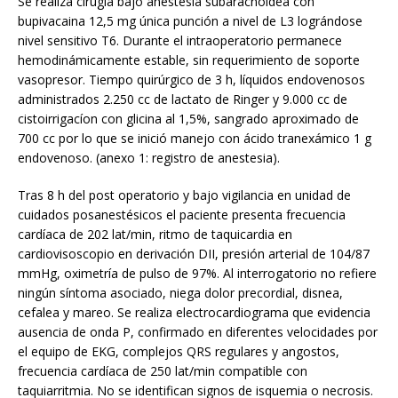
Se realiza cirugía bajo anestesia subaracnoidea con
bupivacaina 12,5 mg única punción a nivel de L3 lográndose
nivel sensitivo T6. Durante el intraoperatorio permanece
hemodinámicamente estable, sin requerimiento de soporte
vasopresor. Tiempo quirúrgico de 3 h, líquidos endovenosos
administrados 2.250 cc de lactato de Ringer y 9.000 cc de
cistoirrigacíon con glicina al 1,5%, sangrado aproximado de
700 cc por lo que se inició manejo con ácido tranexámico 1 g
endovenoso. (anexo 1: registro de anestesia).
Tras 8 h del post operatorio y bajo vigilancia en unidad de
cuidados posanestésicos el paciente presenta frecuencia
cardíaca de 202 lat/min, ritmo de taquicardia en
cardiovisoscopio en derivación DII, presión arterial de 104/87
mmHg, oximetría de pulso de 97%. Al interrogatorio no refiere
ningún síntoma asociado, niega dolor precordial, disnea,
cefalea y mareo. Se realiza electrocardiograma que evidencia
ausencia de onda P, confirmado en diferentes velocidades por
el equipo de EKG, complejos QRS regulares y angostos,
frecuencia cardíaca de 250 lat/min compatible con
taquiarritmia. No se identifican signos de isquemia o necrosis.