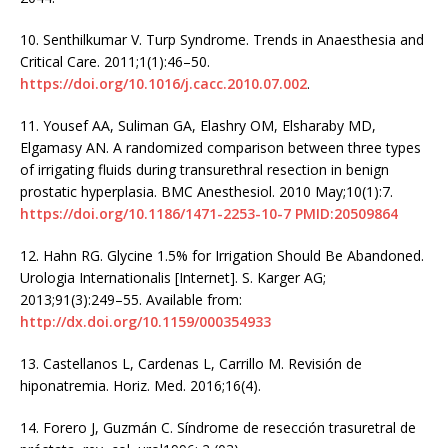
10.
Senthilkumar V. Turp Syndrome. Trends in Anaesthesia and
Critical Care. 2011;1(1):46–50.
https://doi.org/10.1016/j.cacc.2010.07.002
.
11.
Yousef AA, Suliman GA, Elashry OM, Elsharaby MD,
Elgamasy AN. A randomized comparison between three types
of irrigating fluids during transurethral resection in benign
prostatic hyperplasia. BMC Anesthesiol. 2010 May;10(1):7.
https://doi.org/10.1186/1471-2253-10-7
PMID:20509864
12.
Hahn RG. Glycine 1.5% for Irrigation Should Be Abandoned.
Urologia Internationalis [Internet]. S. Karger AG;
2013;91(3):249–55. Available from:
http://dx.doi.org/10.1159/000354933
13.
Castellanos L, Cardenas L, Carrillo M. Revisión de
hiponatremia. Horiz. Med. 2016;16(4).
14.
Forero J, Guzmán C. Síndrome de resección trasuretral de