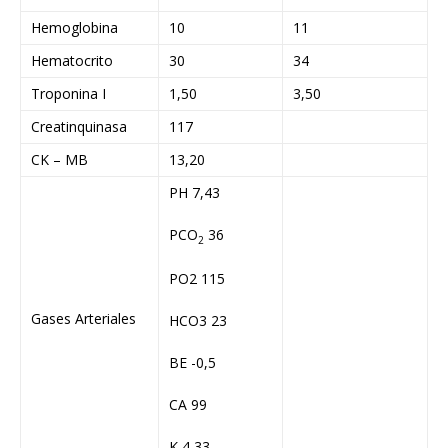
Hemoglobina
10
11
Hematocrito
30
34
Troponina I
1,50
3,50
Creatinquinasa
117
CK – MB
13,20
PH 7,43
PCO
36
2
PO2 115
Gases Arteriales
HCO3 23
BE -0,5
CA 99
K 4,33