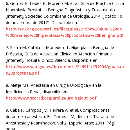
6.
Gómez P, López H, Moreno M, et al. Guía de Practica Clínica
Hiperplasia Prostática Benigna Diagnóstico y Tratamiento
[Internet]. Sociedad Colombiana de Urología. 2014. [ citado 10
de noviembre de 2017]. Disponible en:
http://scu.org.co/userfiles/file/guias2015/4%20guia%20de
%20manejo%20hiperplasia%20prostatica%20benigna.pdf
7.
Sierra M, Catalá L, Monedero L. Hiperplasia Benigna de
Próstata, Guía de Actuación Clínica en Atencion Primaria
[Internet]. Hospital clínico Valencia. Disponible en:
http://www.san.gva.es/documents/246911/251004/guiasap
020prostata.pdf
8.
Metje MT. Anestesia en Cirugía Urológica y en la
Insuficiencia Renal, disponible en:
http://www.scartd.org/arxius/urologia05.pdf
9.
Caba F, Campos JM, Herrera A, et al. Complicaciones
durante ka anestesia. En: Torres L.M, director. Tratado de
Anesthesia y Reanimacion. Vol 2, España: Aran; 2001. Pág
2044.