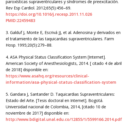
paroxísticas supraventriculares y síndromes de preexcitación.
Rev Esp Cardiol. 2012;65(5):456–69.
https://doi.org/10.1016/j.recesp.2011.11.026
PMID:22459483
3.
Galduf J, Monte E, Escrivá JJ, et al. Adenosina y derivados en
el tratamiento de las taquicardias supraventriculares. Farm
Hosp. 1995;20(5):279–88.
4.
ASA Physical Status Classification System [Internet].
American Society of Anesthesiologists, 2014. [ citado 4 de abril
de 2018] disponible en:
https://www.asahq.org/resources/clinical-
information/asa-physical-status-classification-system
5.
Gandara J, Santander D. Taquicardias Supraventriculares:
Estado del Arte. [Tesis doctoral en Internet]. Bogotá.
Universidad nacional de Colombia, 2014, [citado 10 de
noviembre de 2017] disponible en:
http://www.bdigital.unal.edu.co/12855/1/5599166.2014.pdf