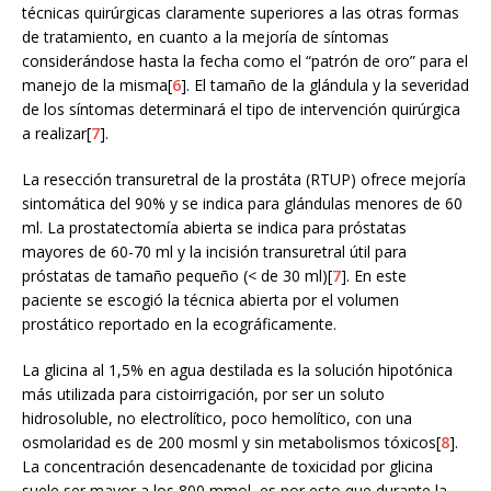
técnicas quirúrgicas claramente superiores a las otras formas
de tratamiento, en cuanto a la mejoría de síntomas
considerándose hasta la fecha como el “patrón de oro” para el
manejo de la misma[
6
]. El tamaño de la glándula y la severidad
de los síntomas determinará el tipo de intervención quirúrgica
a realizar[
7
].
La resección transuretral de la prostáta (RTUP) ofrece mejoría
sintomática del 90% y se indica para glándulas menores de 60
ml. La prostatectomía abierta se indica para próstatas
mayores de 60-70 ml y la incisión transuretral útil para
próstatas de tamaño pequeño (< de 30 ml)[
7
]. En este
paciente se escogió la técnica abierta por el volumen
prostático reportado en la ecográficamente.
La glicina al 1,5% en agua destilada es la solución hipotónica
más utilizada para cistoirrigación, por ser un soluto
hidrosoluble, no electrolítico, poco hemolítico, con una
osmolaridad es de 200 mosml y sin metabolismos tóxicos[
8
].
La concentración desencadenante de toxicidad por glicina
suele ser mayor a los 800 mmol, es por esto que durante la