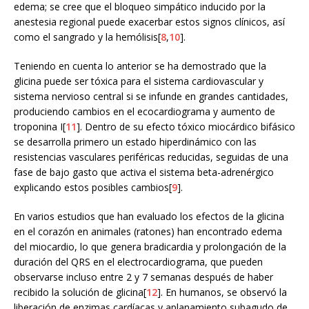
edema; se cree que el bloqueo simpático inducido por la
anestesia regional puede exacerbar estos signos clínicos, así
como el sangrado y la hemólisis[
8
,
10
].
Teniendo en cuenta lo anterior se ha demostrado que la
glicina puede ser tóxica para el sistema cardiovascular y
sistema nervioso central si se infunde en grandes cantidades,
produciendo cambios en el ecocardiograma y aumento de
troponina I[
11
]. Dentro de su efecto tóxico miocárdico bifásico
se desarrolla primero un estado hiperdinámico con las
resistencias vasculares periféricas reducidas, seguidas de una
fase de bajo gasto que activa el sistema beta-adrenérgico
explicando estos posibles cambios[
9
].
En varios estudios que han evaluado los efectos de la glicina
en el corazón en animales (ratones) han encontrado edema
del miocardio, lo que genera bradicardia y prolongación de la
duración del QRS en el electrocardiograma, que pueden
observarse incluso entre 2 y 7 semanas después de haber
recibido la solución de glicina[
12
]. En humanos, se observó la
liberación de enzimas cardíacas y aplanamiento subagudo de