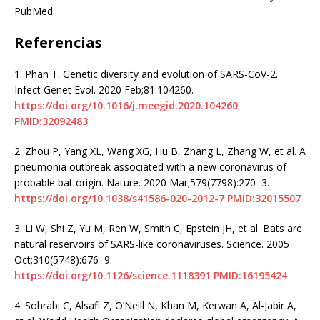
PubMed.
Referencias
1.
Phan T. Genetic diversity and evolution of SARS-CoV-2.
Infect Genet Evol. 2020 Feb;81:104260.
https://doi.org/10.1016/j.meegid.2020.104260
PMID:32092483
2.
Zhou P, Yang XL, Wang XG, Hu B, Zhang L, Zhang W, et al. A
pneumonia outbreak associated with a new coronavirus of
probable bat origin. Nature. 2020 Mar;579(7798):270–3.
https://doi.org/10.1038/s41586-020-2012-7
PMID:32015507
3.
Li W, Shi Z, Yu M, Ren W, Smith C, Epstein JH, et al. Bats are
natural reservoirs of SARS-like coronaviruses. Science. 2005
Oct;310(5748):676–9.
https://doi.org/10.1126/science.1118391
PMID:16195424
4.
Sohrabi C, Alsafi Z, O’Neill N, Khan M, Kerwan A, Al-Jabir A,