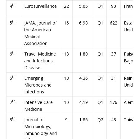
th
4
Eurosurveillance
22
5,05
Q1
90
Francia
th
5
JAMA. Journal of
16
6,98
Q1
622
Estado
the American
Unidos
Medical
Association
th
6
Travel Medicine
13
1,80
Q1
37
Países
and Infectious
Bajos
Disease
th
6
Emerging
13
4,36
Q1
31
Reino
Microbes and
Unido
Infections
th
7
Intensive Care
10
4,19
Q1
176
Aleman
Medicine
th
8
Journal of
9
1,86
Q2
48
Taiwán
Microbiology,
Inmunology and