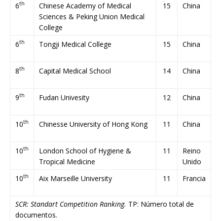
th
6
Chinese Academy of Medical
15
China
Sciences & Peking Union Medical
College
th
6
Tongji Medical College
15
China
th
8
Capital Medical School
14
China
th
9
Fudan Univesity
12
China
th
10
Chinesse University of Hong Kong
11
China
th
10
London School of Hygiene &
11
Reino
Tropical Medicine
Unido
th
10
Aix Marseille University
11
Francia
SCR: Standart Competition Ranking.
TP: Número total de
documentos.