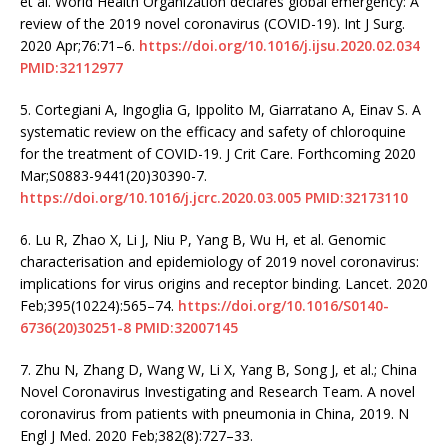
et al. World Health Organization declares global emergency: A
review of the 2019 novel coronavirus (COVID-19). Int J Surg.
2020 Apr;76:71–6.
https://doi.org/10.1016/j.ijsu.2020.02.034
PMID:32112977
5.
Cortegiani A, Ingoglia G, Ippolito M, Giarratano A, Einav S. A
systematic review on the efficacy and safety of chloroquine
for the treatment of COVID-19. J Crit Care. Forthcoming 2020
Mar;S0883-9441(20)30390-7.
https://doi.org/10.1016/j.jcrc.2020.03.005
PMID:32173110
6.
Lu R, Zhao X, Li J, Niu P, Yang B, Wu H, et al. Genomic
characterisation and epidemiology of 2019 novel coronavirus:
implications for virus origins and receptor binding. Lancet. 2020
Feb;395(10224):565–74.
https://doi.org/10.1016/S0140-
6736(20)30251-8
PMID:32007145
7.
Zhu N, Zhang D, Wang W, Li X, Yang B, Song J, et al.; China
Novel Coronavirus Investigating and Research Team. A novel
coronavirus from patients with pneumonia in China, 2019. N
Engl J Med. 2020 Feb;382(8):727–33.