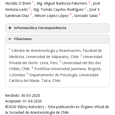
1
2
Nicolás O´Brien
, Mg. Miguel Barboza-Palomino
, José
2
2
Ventura-León
, Mg. Tomás Caycho-Rodríguez
, José S.
3
4
5
Sandoval-Díaz
, Wilson López-López
, Gonzalo Salas
Información y Correspondencia
Filiaciones
1
Cátedra de Anestesiología y Reanimación, Facultad de
2
Medicina, Universidad de Valparaíso, Chile.
Universidad
3
Privada del Norte. Lima, Perú.
Universidad del Bío-Bío.
4
Chillán, Chile.
Pontificia Universidad Javeriana. Bogotá,
5
Colombia.
Departamento de Psicología, Universidad
Católica del Maule. Talca, Chile.
Recibido: 30-03-2020
Aceptado: 01-04-2020
©2020 El(los) Autor(es) – Esta publicación es Órgano oficial de
la Sociedad de Anestesiología de Chile