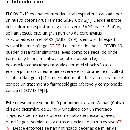
Introducción
El COVID-19 es una enfermedad viral respiratoria causada por
un nuevo coronavirus llamado SARS-CoV-2[
1
]. Desde el brote
del síndrome respiratorio agudo severo (SARS) hace 18 años,
se han descubierto un gran número de coronavirus
relacionados con el SARS (SARSr-CoV), siendo su huésped
natural los murciélagos[
2
],[
3
]. Los infectados por el COVID-19
pueden desarrollar síntomas leves como tos seca, dolor de
garganta y fiebre; mientras que otros pueden llegar a
desarrollar condiciones mortales como el shock séptico,
edema pulmonar, neumonía severa y el síndrome de dificultad
respiratoria aguda [
4
]. Lamentablemente, hasta la fecha no se
conoce un tratamiento farmacológico efectivo y comprobado
contra el COVID-19[
5
].
Este nuevo brote se notificó por primera vez en Wuhan (China)
el 12 de diciembre de 2019[
6
] vinculado con un mercado
mayorista de mariscos que comercializaba pescado, aves,
murciélagos, serpientes, y otras especies de animales vivos[
7
]-
[
9
]. Desde entonces se han notificado decenas de miles de