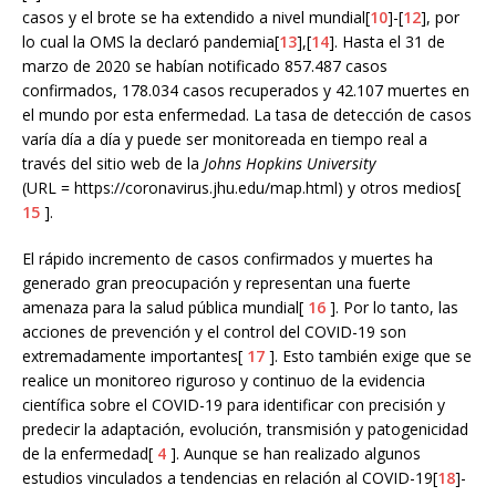
casos y el brote se ha extendido a nivel mundial[
10
]-[
12
], por
lo cual la OMS la declaró pandemia[
13
],[
14
]. Hasta el 31 de
marzo de 2020 se habían notificado 857.487 casos
confirmados, 178.034 casos recuperados y 42.107 muertes en
el mundo por esta enfermedad. La tasa de detección de casos
varía día a día y puede ser monitoreada en tiempo real a
través del sitio web de la
Johns Hopkins University
(URL = https://coronavirus.jhu.edu/map.html) y otros medios[
15
].
El rápido incremento de casos confirmados y muertes ha
generado gran preocupación y representan una fuerte
amenaza para la salud pública mundial[
16
]. Por lo tanto, las
acciones de prevención y el control del COVID-19 son
extremadamente importantes[
17
]. Esto también exige que se
realice un monitoreo riguroso y continuo de la evidencia
científica sobre el COVID-19 para identificar con precisión y
predecir la adaptación, evolución, transmisión y patogenicidad
de la enfermedad[
4
]. Aunque se han realizado algunos
estudios vinculados a tendencias en relación al COVID-19[
18
]-