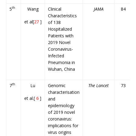
th
5
Wang
Clinical
JAMA
84
Characteristics
et al[
27
]
of 138
Hospitalized
Patients with
2019 Novel
Coronavirus-
Infected
Pneumonia in
Wuhan, China
th
7
Lu
Genomic
The Lancet
73
characterisation
et al.[
6
]
and
epidemiology
of 2019 novel
coronavirus:
implications for
virus origins