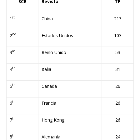
SCR
Revista
TP
st
1
China
213
nd
2
Estados Unidos
103
rd
3
Reino Unido
53
th
4
Italia
31
th
5
Canadá
26
th
6
Francia
26
th
7
Hong Kong
26
th
8
Alemania
24