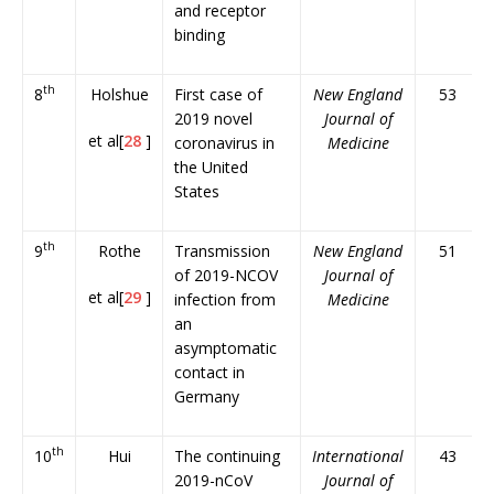
and receptor
binding
th
8
Holshue
First case of
New England
53
2019 novel
Journal of
et al[
28
]
coronavirus in
Medicine
the United
States
th
9
Rothe
Transmission
New England
51
of 2019-NCOV
Journal of
et al[
29
]
infection from
Medicine
an
asymptomatic
contact in
Germany
th
10
Hui
The continuing
International
43
2019-nCoV
Journal of