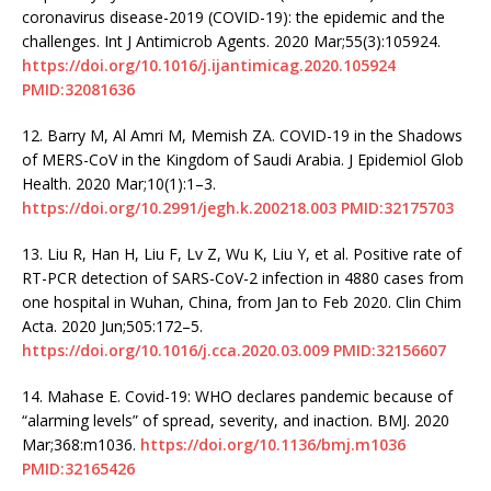
coronavirus disease-2019 (COVID-19): the epidemic and the
challenges. Int J Antimicrob Agents. 2020 Mar;55(3):105924.
https://doi.org/10.1016/j.ijantimicag.2020.105924
PMID:32081636
12.
Barry M, Al Amri M, Memish ZA. COVID-19 in the Shadows
of MERS-CoV in the Kingdom of Saudi Arabia. J Epidemiol Glob
Health. 2020 Mar;10(1):1–3.
https://doi.org/10.2991/jegh.k.200218.003
PMID:32175703
13.
Liu R, Han H, Liu F, Lv Z, Wu K, Liu Y, et al. Positive rate of
RT-PCR detection of SARS-CoV-2 infection in 4880 cases from
one hospital in Wuhan, China, from Jan to Feb 2020. Clin Chim
Acta. 2020 Jun;505:172–5.
https://doi.org/10.1016/j.cca.2020.03.009
PMID:32156607
14.
Mahase E. Covid-19: WHO declares pandemic because of
“alarming levels” of spread, severity, and inaction. BMJ. 2020
Mar;368:m1036.
https://doi.org/10.1136/bmj.m1036
PMID:32165426