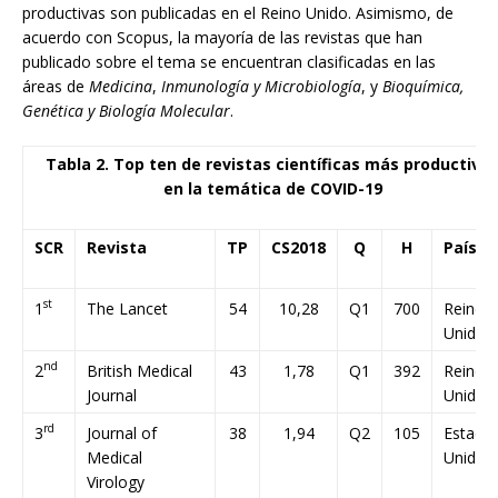
productivas son publicadas en el Reino Unido. Asimismo, de
acuerdo con Scopus, la mayoría de las revistas que han
publicado sobre el tema se encuentran clasificadas en las
áreas de
Medicina
,
Inmunología y Microbiología
, y
Bioquímica,
Genética y Biología Molecular
.
Tabla 2. Top ten de revistas científicas más productiva
en la temática de COVID-19
SCR
Revista
TP
CS2018
Q
H
País
st
1
The Lancet
54
10,28
Q1
700
Reino
Unido
nd
2
British Medical
43
1,78
Q1
392
Reino
Journal
Unido
rd
3
Journal of
38
1,94
Q2
105
Estado
Medical
Unidos
Virology