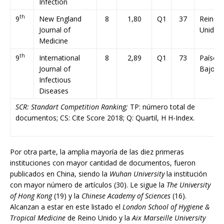
Infection
th
9
New England
8
1,80
Q1
37
Reino
Journal of
Unido
Medicine
th
9
International
8
2,89
Q1
73
Países
Journal of
Bajos
Infectious
Diseases
SCR: Standart Competition Ranking;
TP: número total de
documentos; CS: Cite Score 2018; Q: Quartil, H H-Index.
Por otra parte, la amplia mayoría de las diez primeras
instituciones con mayor cantidad de documentos, fueron
publicados en China, siendo la
Wuhan University
la institución
con mayor número de artículos (30). Le sigue la
The University
of Hong Kong
(19) y la
Chinese Academy of Sciences
(16).
Alcanzan a estar en este listado el
London School of Hygiene &
Tropical Medicine
de Reino Unido y la
Aix Marseille University