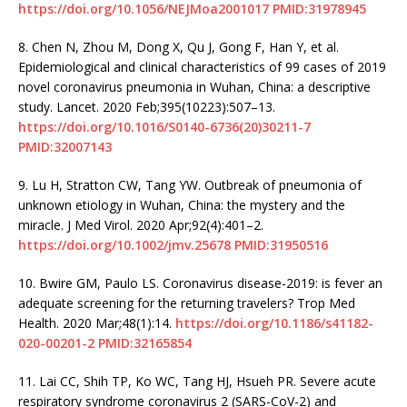
https://doi.org/10.1056/NEJMoa2001017
PMID:31978945
8.
Chen N, Zhou M, Dong X, Qu J, Gong F, Han Y, et al.
Epidemiological and clinical characteristics of 99 cases of 2019
novel coronavirus pneumonia in Wuhan, China: a descriptive
study. Lancet. 2020 Feb;395(10223):507–13.
https://doi.org/10.1016/S0140-6736(20)30211-7
PMID:32007143
9.
Lu H, Stratton CW, Tang YW. Outbreak of pneumonia of
unknown etiology in Wuhan, China: the mystery and the
miracle. J Med Virol. 2020 Apr;92(4):401–2.
https://doi.org/10.1002/jmv.25678
PMID:31950516
10.
Bwire GM, Paulo LS. Coronavirus disease-2019: is fever an
adequate screening for the returning travelers? Trop Med
Health. 2020 Mar;48(1):14.
https://doi.org/10.1186/s41182-
020-00201-2
PMID:32165854
11.
Lai CC, Shih TP, Ko WC, Tang HJ, Hsueh PR. Severe acute
respiratory syndrome coronavirus 2 (SARS-CoV-2) and