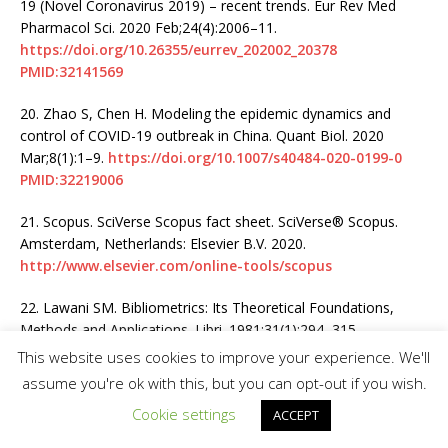
19 (Novel Coronavirus 2019) – recent trends. Eur Rev Med
Pharmacol Sci. 2020 Feb;24(4):2006–11.
https://doi.org/10.26355/eurrev_202002_20378
PMID:32141569
20.
Zhao S, Chen H. Modeling the epidemic dynamics and
control of COVID-19 outbreak in China. Quant Biol. 2020
Mar;8(1):1–9.
https://doi.org/10.1007/s40484-020-0199-0
PMID:32219006
21.
Scopus. SciVerse Scopus fact sheet. SciVerse® Scopus.
Amsterdam, Netherlands: Elsevier B.V. 2020.
http://www.elsevier.com/online-tools/scopus
22.
Lawani SM. Bibliometrics: Its Theoretical Foundations,
Methods and Applications. Libri. 1981;31(1):294–315.
https://doi.org/10.1515/libr.1981.31.1.294
.
This website uses cookies to improve your experience. We'll
assume you're ok with this, but you can opt-out if you wish.
23.
Subramanyam K. Bibliometric studies of research
Cookie settings
ACCEPT
collaboration: A review. J Inf Sci. 1983;6(1):33–8.
https://doi.org/10.1177/016555158300600105
.