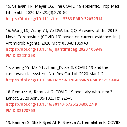
15.
Velavan TP, Meyer CG. The COVID-19 epidemic. Trop Med
Int Health. 2020 Mar;25(3):278–80.
https://doi.org/10.1111/tmi.13383
PMID:32052514
16.
Wang LS, Wang YR, Ye DW, Liu QQ. A review of the 2019
Novel Coronavirus (COVID-19) based on current evidence. Int J
Antimicrob Agents. 2020 Mar;105948:105948.
https://doi.org/10.1016/j.ijantimicag.2020.105948
PMID:32201353
17.
Zheng YY, Ma YT, Zhang JY, Xie X. COVID-19 and the
cardiovascular system. Nat Rev Cardiol. 2020 Mar;1-2:
https://doi.org/10.1038/s41569-020-0360-5
PMID:32139904
18.
Remuzzi A, Remuzzi G. COVID-19 and Italy: what next?
Lancet. 2020 Apr;395(10231):1225–8.
https://doi.org/10.1016/S0140-6736(20)30627-9
PMID:32178769
19.
Kannan S, Shaik Syed Ali P, Sheeza A, Hemalatha K. COVID-