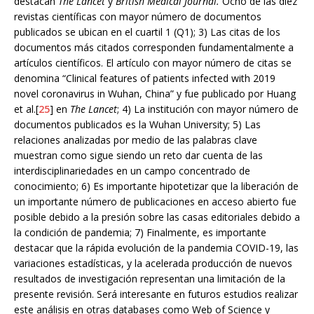
destacan
The Lancet
y
British Medical Journal.
Ocho de las diez
revistas científicas con mayor número de documentos
publicados se ubican en el cuartil 1 (Q1); 3) Las citas de los
documentos más citados corresponden fundamentalmente a
artículos científicos. El artículo con mayor número de citas se
denomina “Clinical features of patients infected with 2019
novel coronavirus in Wuhan, China” y fue publicado por Huang
et al.[
25
] en
The Lancet
; 4) La institución con mayor número de
documentos publicados es la Wuhan University; 5) Las
relaciones analizadas por medio de las palabras clave
muestran como sigue siendo un reto dar cuenta de las
interdisciplinariedades en un campo concentrado de
conocimiento; 6) Es importante hipotetizar que la liberación de
un importante número de publicaciones en acceso abierto fue
posible debido a la presión sobre las casas editoriales debido a
la condición de pandemia; 7) Finalmente, es importante
destacar que la rápida evolución de la pandemia COVID-19, las
variaciones estadísticas, y la acelerada producción de nuevos
resultados de investigación representan una limitación de la
presente revisión. Será interesante en futuros estudios realizar
este análisis en otras databases como Web of Science y