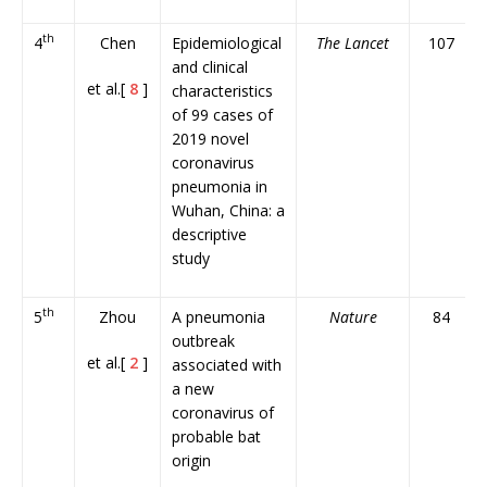
th
4
Chen
Epidemiological
The Lancet
107
and clinical
et al.[
8
]
characteristics
of 99 cases of
2019 novel
coronavirus
pneumonia in
Wuhan, China: a
descriptive
study
th
5
Zhou
A pneumonia
Nature
84
outbreak
et al.[
2
]
associated with
a new
coronavirus of
probable bat
origin