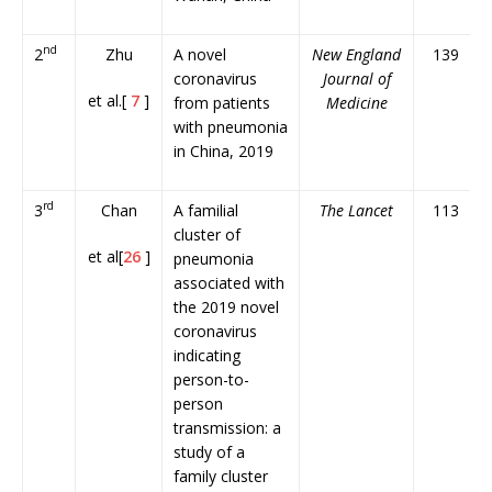
nd
2
Zhu
A novel
New England
139
coronavirus
Journal of
et al.[
7
]
from patients
Medicine
with pneumonia
in China, 2019
rd
3
Chan
A familial
The Lancet
113
cluster of
et al[
26
]
pneumonia
associated with
the 2019 novel
coronavirus
indicating
person-to-
person
transmission: a
study of a
family cluster