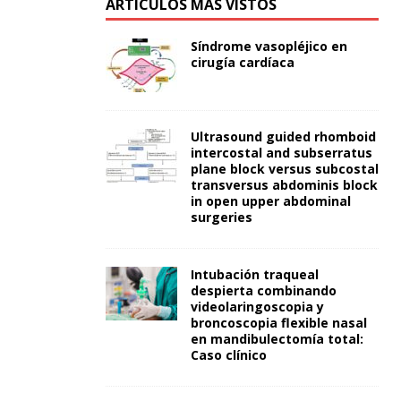
ARTÍCULOS MÁS VISTOS
Síndrome vasopléjico en
cirugía cardíaca
Ultrasound guided rhomboid
intercostal and subserratus
plane block versus subcostal
transversus abdominis block
in open upper abdominal
surgeries
Intubación traqueal
despierta combinando
videolaringoscopia y
broncoscopia flexible nasal
en mandibulectomía total:
Caso clínico