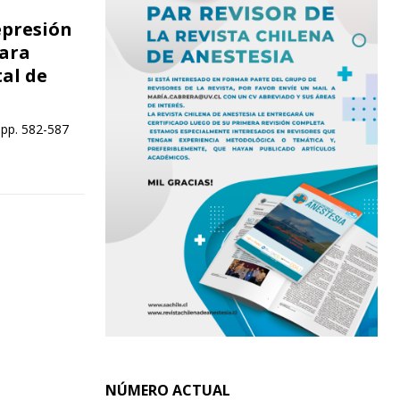
epresión
para
tal de
 pp. 582-587
NÚMERO ACTUAL