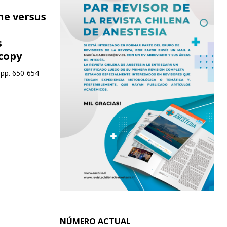
e versus
s
copy
 pp. 650-654
NÚMERO ACTUAL