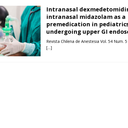
Intranasal dexmedetomidin
intranasal midazolam as a
premedication in pediatric
undergoing upper GI endos
Revista Chilena de Anestesia Vol. 54 Num. 5
[…]