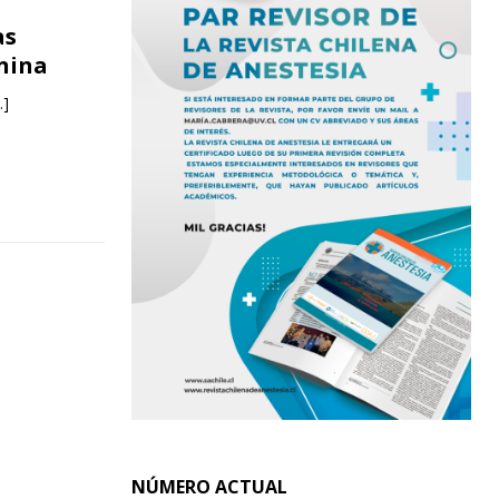
as
anina
…]
NÚMERO ACTUAL