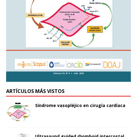
ARTÍCULOS MÁS VISTOS
Síndrome vasopléjico en cirugía cardíaca
Ultrasound guided rhomboid intercostal