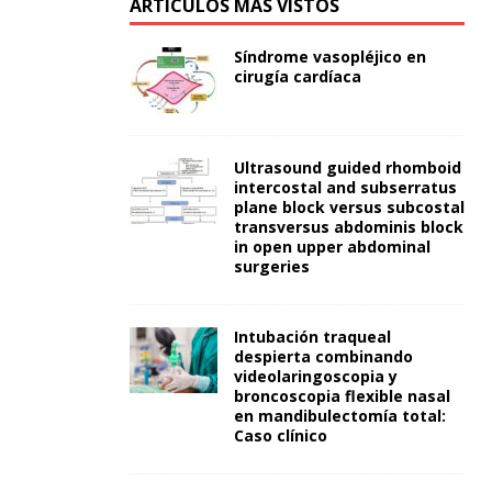
ARTÍCULOS MÁS VISTOS
Síndrome vasopléjico en
cirugía cardíaca
Ultrasound guided rhomboid
intercostal and subserratus
plane block versus subcostal
transversus abdominis block
in open upper abdominal
surgeries
Intubación traqueal
despierta combinando
videolaringoscopia y
broncoscopia flexible nasal
en mandibulectomía total:
Caso clínico