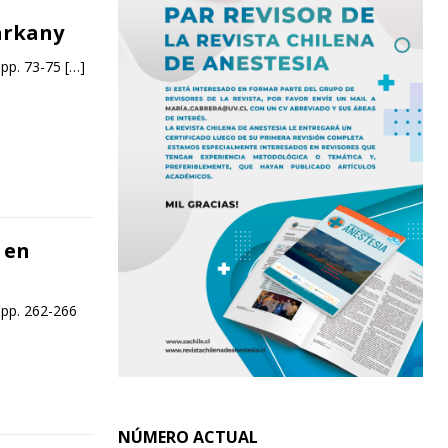
arkany
 pp. 73-75
[…]
 en
 pp. 262-266
NÚMERO ACTUAL