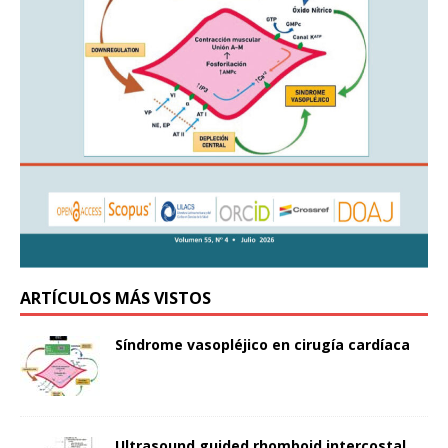
ARTÍCULOS MÁS VISTOS
Síndrome vasopléjico en cirugía cardíaca
Ultrasound guided rhomboid intercostal