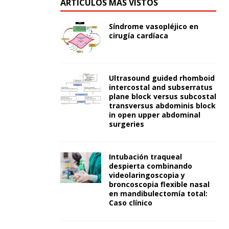
ARTÍCULOS MÁS VISTOS
Síndrome vasopléjico en
cirugía cardíaca
Ultrasound guided rhomboid
intercostal and subserratus
plane block versus subcostal
transversus abdominis block
in open upper abdominal
surgeries
Intubación traqueal
despierta combinando
videolaringoscopia y
broncoscopia flexible nasal
en mandibulectomía total:
Caso clínico