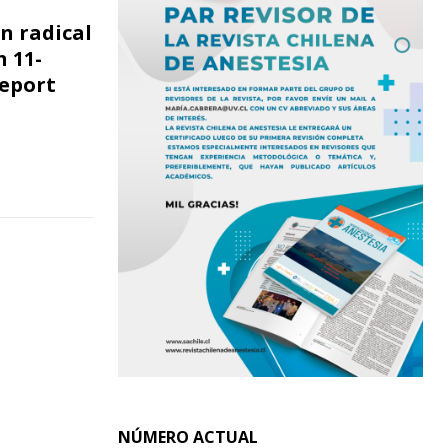
n radical
 11-
report
NÚMERO ACTUAL