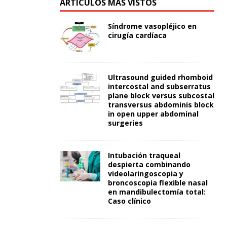
ARTÍCULOS MÁS VISTOS
Síndrome vasopléjico en
cirugía cardíaca
Ultrasound guided rhomboid
intercostal and subserratus
plane block versus subcostal
transversus abdominis block
in open upper abdominal
surgeries
Intubación traqueal
despierta combinando
videolaringoscopia y
broncoscopia flexible nasal
en mandibulectomía total:
Caso clínico