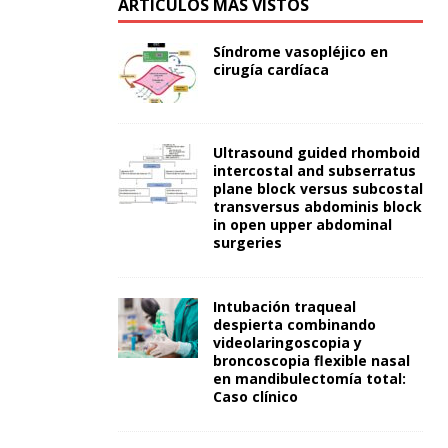
ARTÍCULOS MÁS VISTOS
Síndrome vasopléjico en
cirugía cardíaca
Ultrasound guided rhomboid
intercostal and subserratus
plane block versus subcostal
transversus abdominis block
in open upper abdominal
surgeries
Intubación traqueal
despierta combinando
videolaringoscopia y
broncoscopia flexible nasal
en mandibulectomía total:
Caso clínico