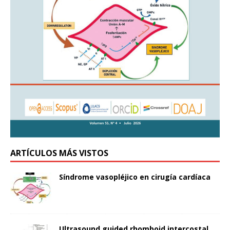
ARTÍCULOS MÁS VISTOS
Síndrome vasopléjico en cirugía cardíaca
Ultrasound guided rhomboid intercostal