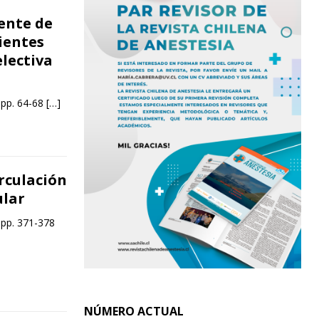
ente de
ientes
lectiva
 pp. 64-68
[…]
rculación
ular
 pp. 371-378
NÚMERO ACTUAL