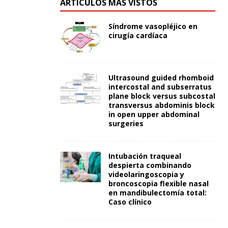
ARTÍCULOS MÁS VISTOS
Síndrome vasopléjico en
cirugía cardíaca
Ultrasound guided rhomboid
intercostal and subserratus
plane block versus subcostal
transversus abdominis block
in open upper abdominal
surgeries
Intubación traqueal
despierta combinando
videolaringoscopia y
broncoscopia flexible nasal
en mandibulectomía total:
Caso clínico