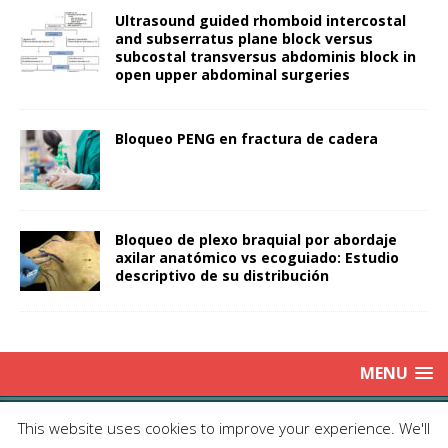
Ultrasound guided rhomboid intercostal
and subserratus plane block versus
subcostal transversus abdominis block in
open upper abdominal surgeries
Bloqueo PENG en fractura de cadera
Bloqueo de plexo braquial por abordaje
axilar anatómico vs ecoguiado: Estudio
descriptivo de su distribución
MENU
Copyright © 2025 | Publicación Oficial de la Sociedad de Médicos
This website uses cookies to improve your experience. We'll
Anestesiólogos de Chile|
Enviar Email
| Producción: Editorial Iku