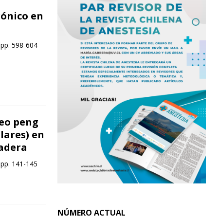
rónico en
 pp. 598-604
ueo peng
lares) en
cadera
 pp. 141-145
NÚMERO ACTUAL