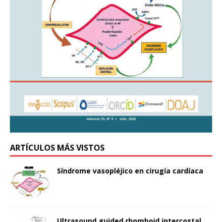
ARTÍCULOS MÁS VISTOS
Síndrome vasopléjico en cirugía cardíaca
Ultrasound guided rhomboid intercostal