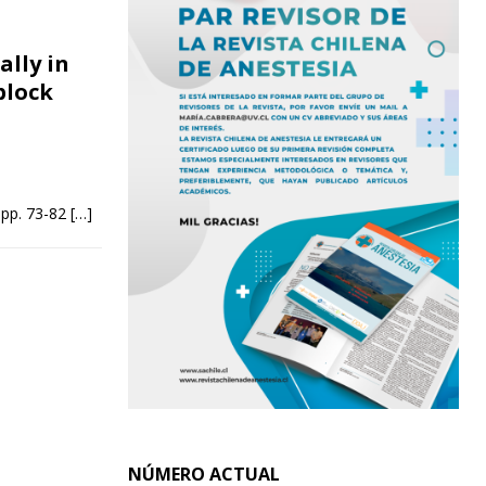
lly in
block
 pp. 73-82
[…]
NÚMERO ACTUAL