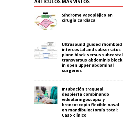
ARTÍCULOS MÁS VISTOS
Síndrome vasopléjico en
cirugía cardíaca
Ultrasound guided rhomboid
intercostal and subserratus
plane block versus subcostal
transversus abdominis block
in open upper abdominal
surgeries
Intubación traqueal
despierta combinando
videolaringoscopia y
broncoscopia flexible nasal
en mandibulectomía total:
Caso clínico