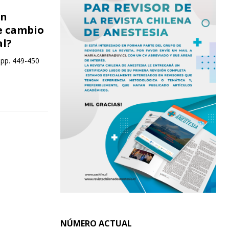
en
e cambio
al?
 pp. 449-450
NÚMERO ACTUAL