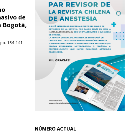
no
asivo de
n Bogotá,
 pp. 134-141
NÚMERO ACTUAL