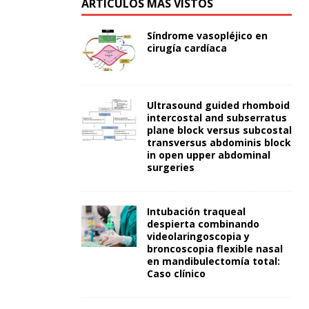
ARTÍCULOS MÁS VISTOS
Síndrome vasopléjico en
cirugía cardíaca
Ultrasound guided rhomboid
intercostal and subserratus
plane block versus subcostal
transversus abdominis block
in open upper abdominal
surgeries
Intubación traqueal
despierta combinando
videolaringoscopia y
broncoscopia flexible nasal
en mandibulectomía total:
Caso clínico