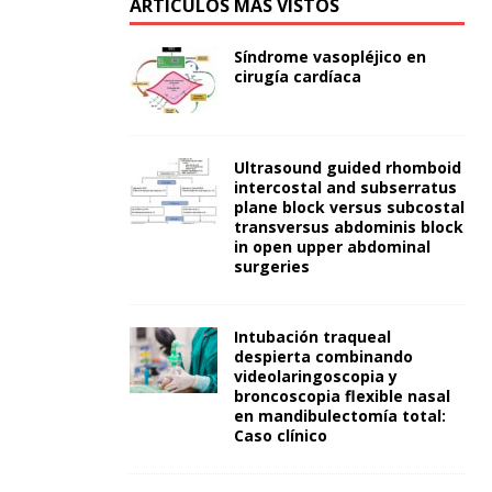
ARTÍCULOS MÁS VISTOS
Síndrome vasopléjico en
cirugía cardíaca
Ultrasound guided rhomboid
intercostal and subserratus
plane block versus subcostal
transversus abdominis block
in open upper abdominal
surgeries
Intubación traqueal
despierta combinando
videolaringoscopia y
broncoscopia flexible nasal
en mandibulectomía total:
Caso clínico