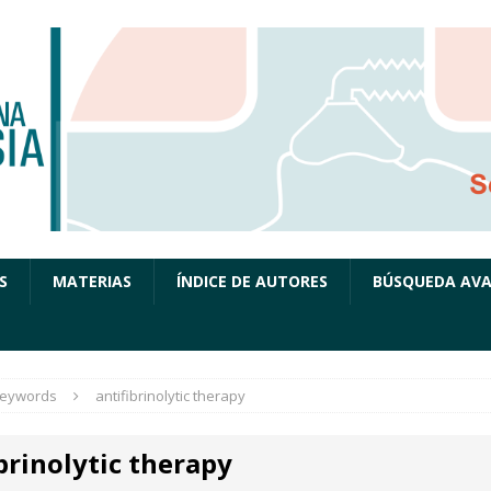
S
MATERIAS
ÍNDICE DE AUTORES
BÚSQUEDA AV
eywords
antifibrinolytic therapy
brinolytic therapy