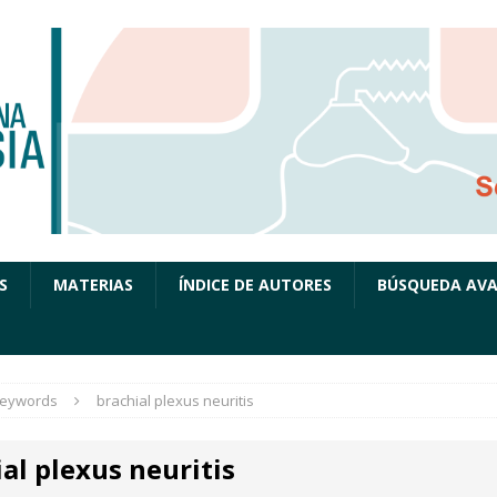
S
MATERIAS
ÍNDICE DE AUTORES
BÚSQUEDA AV
eywords
brachial plexus neuritis
al plexus neuritis