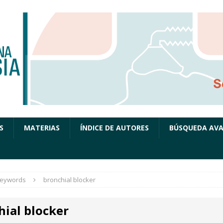
S
MATERIAS
ÍNDICE DE AUTORES
BÚSQUEDA AV
eywords
bronchial blocker
hial blocker