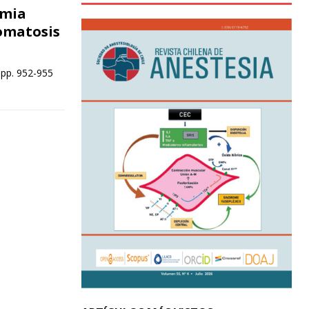
omia
lomatosis
 pp. 952-955