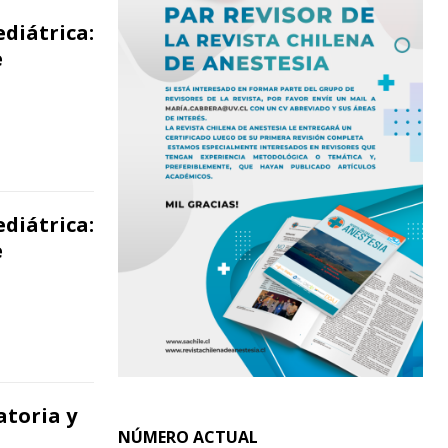
diátrica:
e
diátrica:
e
toria y
NÚMERO ACTUAL