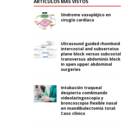
ARTÍCULOS MÁS VISTOS
Síndrome vasopléjico en
cirugía cardíaca
Ultrasound guided rhomboid
intercostal and subserratus
plane block versus subcostal
transversus abdominis block
in open upper abdominal
surgeries
Intubación traqueal
despierta combinando
videolaringoscopia y
broncoscopia flexible nasal
en mandibulectomía total:
Caso clínico