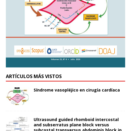
ARTÍCULOS MÁS VISTOS
Síndrome vasopléjico en cirugía cardíaca
Ultrasound guided rhomboid intercostal
and subserratus plane block versus
subcostal transversus abdominis block in