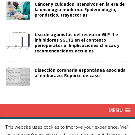
Cáncer y cuidados intensivos en la era de
la oncología moderna: Epidemiología,
pronóstico, trayectorias
Uso de agonistas del receptor GLP-1 e
inhibidores SGLT2 en el contexto
perioperatorio: Implicaciones clínicas y
recomendaciones actuales
Disección coronaria espontánea asociada
al embarazo: Reporte de caso
MENU
Copyright © 2025 | Publicación Oficial de la Sociedad de Médicos
This website uses cookies to improve your experience. We'll
Anestesiólogos de Chile|
Enviar Email
| Producción: Editorial Iku
assume you're ok with this, but you can opt-out if you wish.