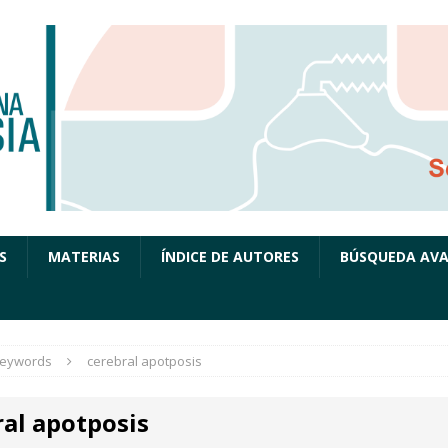
S
MATERIAS
ÍNDICE DE AUTORES
BÚSQUEDA AV
eywords
cerebral apotposis
ral apotposis