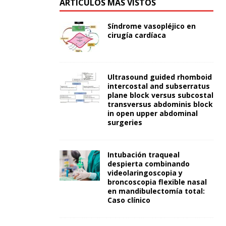
ARTÍCULOS MÁS VISTOS
Síndrome vasopléjico en
cirugía cardíaca
Ultrasound guided rhomboid
intercostal and subserratus
plane block versus subcostal
transversus abdominis block
in open upper abdominal
surgeries
Intubación traqueal
despierta combinando
videolaringoscopia y
broncoscopia flexible nasal
en mandibulectomía total:
Caso clínico