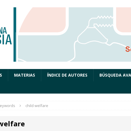
S
MATERIAS
ÍNDICE DE AUTORES
BÚSQUEDA AV
eywords
child welfare
welfare