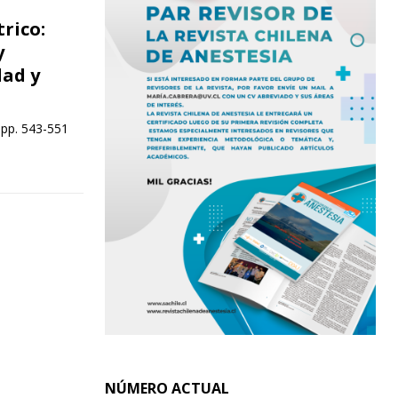
rico:
y
dad y
 pp. 543-551
NÚMERO ACTUAL