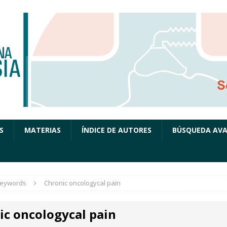
S
MATERIAS
ÍNDICE DE AUTORES
BÚSQUEDA AV
eywords
Chronic oncologycal pain
ic oncologycal pain