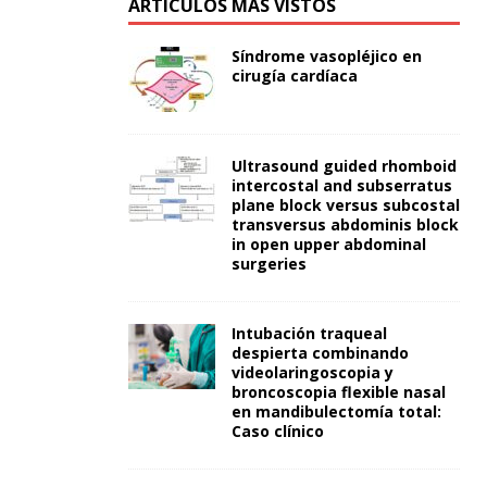
ARTÍCULOS MÁS VISTOS
Síndrome vasopléjico en
cirugía cardíaca
Ultrasound guided rhomboid
intercostal and subserratus
plane block versus subcostal
transversus abdominis block
in open upper abdominal
surgeries
Intubación traqueal
despierta combinando
videolaringoscopia y
broncoscopia flexible nasal
en mandibulectomía total:
Caso clínico