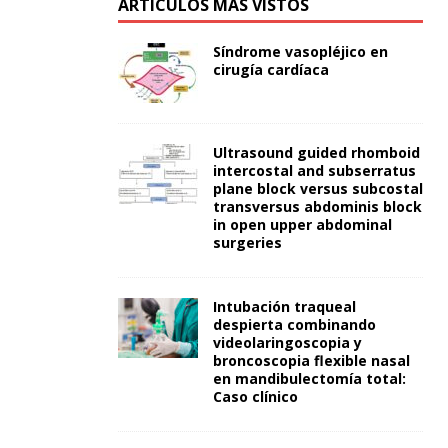
ARTÍCULOS MÁS VISTOS
Síndrome vasopléjico en
cirugía cardíaca
Ultrasound guided rhomboid
intercostal and subserratus
plane block versus subcostal
transversus abdominis block
in open upper abdominal
surgeries
Intubación traqueal
despierta combinando
videolaringoscopia y
broncoscopia flexible nasal
en mandibulectomía total:
Caso clínico