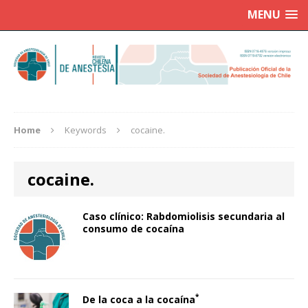
MENU
Home
Keywords
cocaine.
cocaine.
Caso clínico: Rabdomiolisis secundaria al
consumo de cocaína
*
De la coca a la cocaína