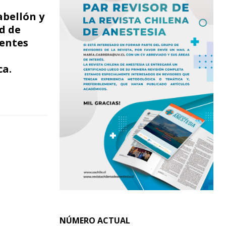
bellón y
d de
ientes
ca.
NÚMERO ACTUAL