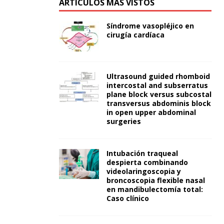
ARTÍCULOS MÁS VISTOS
Síndrome vasopléjico en
cirugía cardíaca
Ultrasound guided rhomboid
intercostal and subserratus
plane block versus subcostal
transversus abdominis block
in open upper abdominal
surgeries
Intubación traqueal
despierta combinando
videolaringoscopia y
broncoscopia flexible nasal
en mandibulectomía total:
Caso clínico