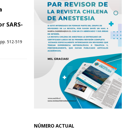
a
or SARS-
 pp. 512-519
NÚMERO ACTUAL