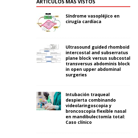
ARTÍCULOS MÁS VISTOS
Síndrome vasopléjico en
cirugía cardíaca
Ultrasound guided rhomboid
intercostal and subserratus
plane block versus subcostal
transversus abdominis block
in open upper abdominal
surgeries
Intubación traqueal
despierta combinando
videolaringoscopia y
broncoscopia flexible nasal
en mandibulectomía total:
Caso clínico