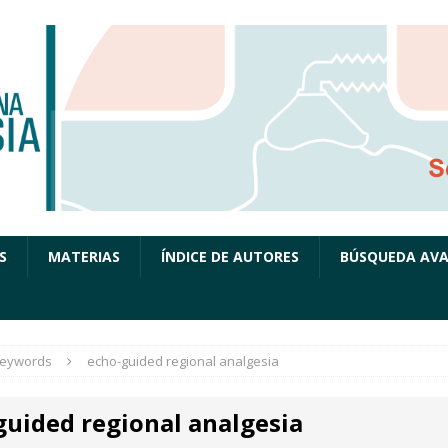
S
MATERIAS
ÍNDICE DE AUTORES
BÚSQUEDA AV
eywords
echo-guided regional analgesia
guided regional analgesia