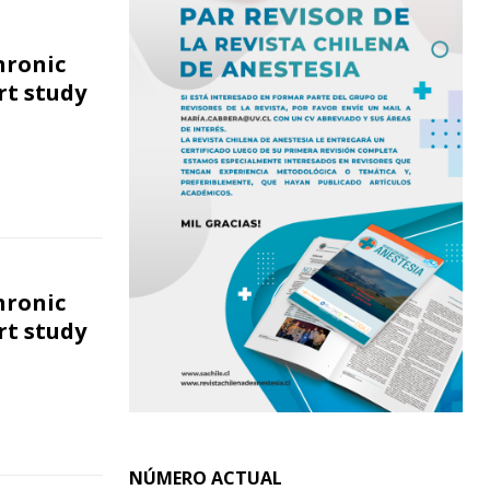
hronic
rt study
hronic
rt study
NÚMERO ACTUAL