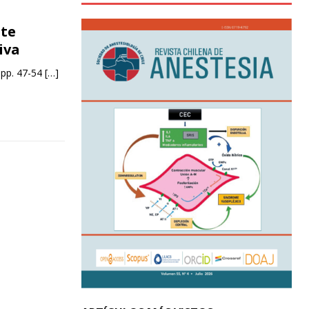
nte
iva
 pp. 47-54
[…]