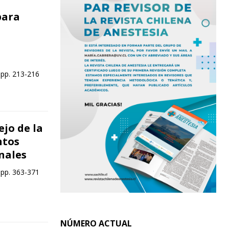
para
 pp. 213-216
jo de la
ntos
nales
 pp. 363-371
NÚMERO ACTUAL