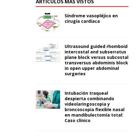
ARTÍCULOS MÁS VISTOS
Síndrome vasopléjico en
cirugía cardíaca
Ultrasound guided rhomboid
intercostal and subserratus
plane block versus subcostal
transversus abdominis block
in open upper abdominal
surgeries
Intubación traqueal
despierta combinando
videolaringoscopia y
broncoscopia flexible nasal
en mandibulectomía total:
Caso clínico