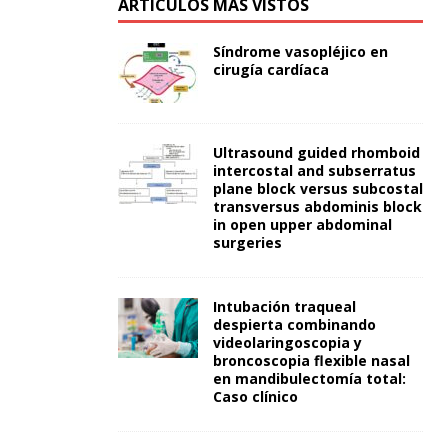
ARTÍCULOS MÁS VISTOS
Síndrome vasopléjico en
cirugía cardíaca
Ultrasound guided rhomboid
intercostal and subserratus
plane block versus subcostal
transversus abdominis block
in open upper abdominal
surgeries
Intubación traqueal
despierta combinando
videolaringoscopia y
broncoscopia flexible nasal
en mandibulectomía total:
Caso clínico