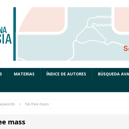
S
MATERIAS
ÍNDICE DE AUTORES
BÚSQUEDA AV
eywords
fat-free mass
ree mass