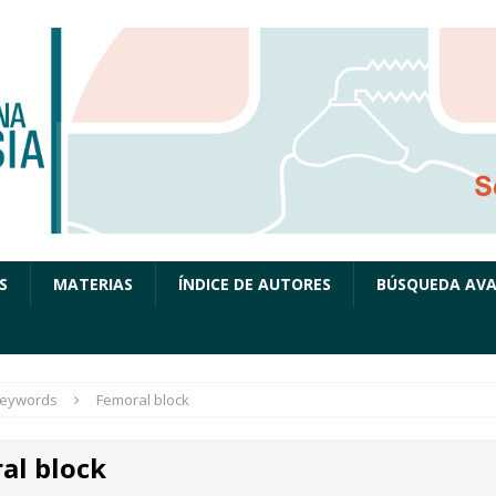
S
MATERIAS
ÍNDICE DE AUTORES
BÚSQUEDA AV
eywords
Femoral block
al block