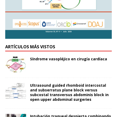
ARTÍCULOS MÁS VISTOS
Síndrome vasopléjico en cirugía cardíaca
Ultrasound guided rhomboid intercostal
and subserratus plane block versus
subcostal transversus abdominis block in
open upper abdominal surgeries
Intubación traqueal despierta combinando