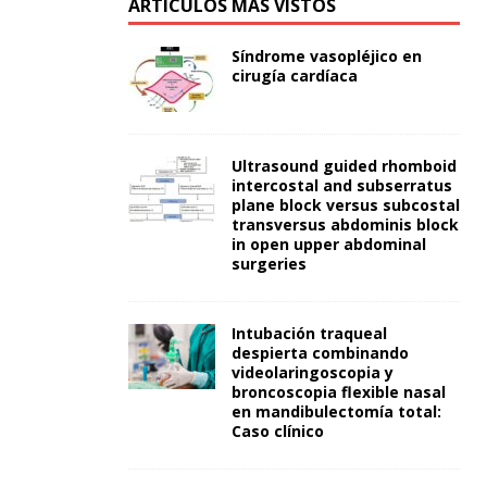
ARTÍCULOS MÁS VISTOS
Síndrome vasopléjico en
cirugía cardíaca
Ultrasound guided rhomboid
intercostal and subserratus
plane block versus subcostal
transversus abdominis block
in open upper abdominal
surgeries
Intubación traqueal
despierta combinando
videolaringoscopia y
broncoscopia flexible nasal
en mandibulectomía total:
Caso clínico